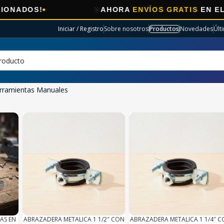
🎯
AHORA
ENVÍOS GRATIS
EN ELECTRO SELE
Iniciar / Registro
Sobre nosotros
Productos
Novedades
Últ
rramientas Manuales
AS EN
ABRAZADERA METALICA 1 1/2″ CON
ABRAZADERA METALICA 1 1/4″ 