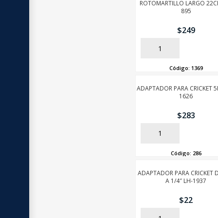
ROTOMARTILLO LARGO 22C
895
$
249
AÑADIR
Código:
1369
ADAPTADOR PARA CRICKET 5
1626
$
283
AÑADIR
Código:
286
ADAPTADOR PARA CRICKET D
A 1/4″ LH-1937
$
22