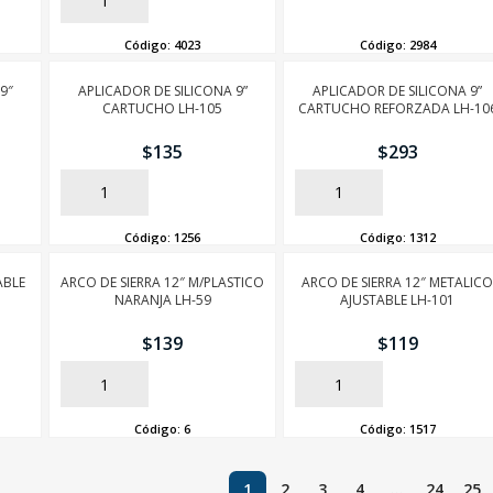
AÑADIR
AÑADIR
Código:
4023
Código:
2984
9″
APLICADOR DE SILICONA 9”
APLICADOR DE SILICONA 9”
CARTUCHO LH-105
CARTUCHO REFORZADA LH-10
$
135
$
293
AÑADIR
AÑADIR
Código:
1256
Código:
1312
ABLE
ARCO DE SIERRA 12″ M/PLASTICO
ARCO DE SIERRA 12″ METALIC
NARANJA LH-59
AJUSTABLE LH-101
$
139
$
119
AÑADIR
AÑADIR
Código:
6
Código:
1517
1
2
3
4
…
24
25