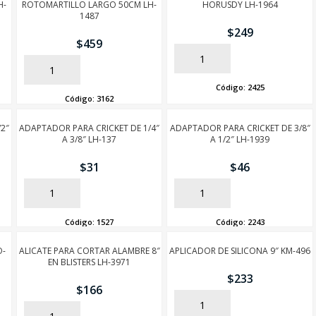
H-
ROTOMARTILLO LARGO 50CM LH-
HORUSDY LH-1964
1487
$
249
$
459
AÑADIR
AÑADIR
Código:
2425
Código:
3162
2″
ADAPTADOR PARA CRICKET DE 1/4″
ADAPTADOR PARA CRICKET DE 3/8″
A 3/8″ LH-137
A 1/2″ LH-1939
$
31
$
46
AÑADIR
AÑADIR
Código:
1527
Código:
2243
O-
ALICATE PARA CORTAR ALAMBRE 8″
APLICADOR DE SILICONA 9″ KM-496
EN BLISTERS LH-3971
$
233
$
166
AÑADIR