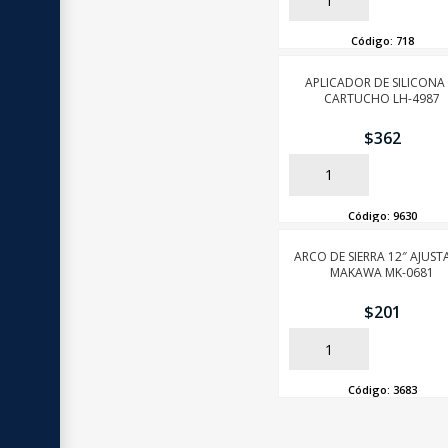
AÑADIR
Código:
718
APLICADOR DE SILICONA 
CARTUCHO LH-4987
$
362
AÑADIR
Código:
9630
ARCO DE SIERRA 12″ AJUST
MAKAWA MK-0681
$
201
AÑADIR
Código:
3683