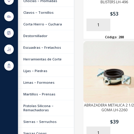
Choclas – Plomadas
BLISTERS LH-496
Clavos – Tornillos
$
53
Corta Hierro – Cuchara
AÑADIR
Destornillador
Código:
288
Escuadras – Fretachos
Herramientas de Corte
Lijas – Piedras
Limas – Formones
Martillos – Prensas
ABRAZADERA METALICA 2 1/
Pistolas Silicona –
GOMA LH-2260
Remachadoras
$
39
Sierras – Serruchos
AÑADIR
Sierras Copas