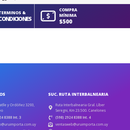
COMPRA
TERMINOS &
MÍNIMA
CONDICIONES
$500
IOS
SUC. RUTA INTERBALNEARIA
atlle y Ordóñez 3293,
Ruta Interbalnearia Gral. Líber
eo
Seregni, Km 23.500. Canelones
4 8388 Int. 3
(598) 2924 8388 Int. 4
b@uruimporta.com.uy
ventasweb@uruimporta.com.uy