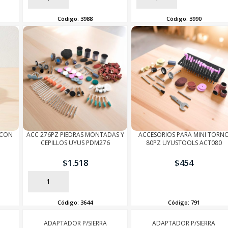
Código:
3988
Código:
3990
 CON
ACC 276PZ PIEDRAS MONTADAS Y
ACCESORIOS PARA MINI TORN
CEPILLOS UYUS PDM276
80PZ UYUSTOOLS ACT080
$
1.518
$
454
AÑADIR
AÑADIR
Código:
3644
Código:
791
ADAPTADOR P/SIERRA
ADAPTADOR P/SIERRA