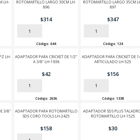
M LH-
ROTOMARTILLO LARGO 30CM LH-
ROTOMARTILLO LARGO 35CM L
896
897
$
314
$
347
AÑADIR
AÑADIR
Código:
644
Código:
124
SEGUÍ COMPRANDO
PZ LH-
ADAPTADOR PARA CRICKET DE 1/2″
ADAPTADOR PARA CRICKET DE 1/
A 3/8″ LH-1938
ARTICULADO LH-525
FINALIZÁ TU COMPRA
$
42
$
156
AÑADIR
AÑADIR
Código:
2636
Código:
1338
E 3/8″
ADAPTADOR PARA ROTOMARTILLO
ADAPTADOR SDS PLUS TALADR
SDS CORO TOOLS LH-2425
ROTOMARTILLO LH-1525
$
158
$
30