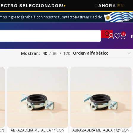
🛒
CCIONADOS!
AHORA
ENVÍOS GRATIS
EN 
imos ingresos
Trabajá con nosotros
Contacto
Rastrear Pedido
0
$
Mostrar
40
80
120
CON
ABRAZADERA METALICA 1″ CON
ABRAZADERA METALICA 1/2″ CON