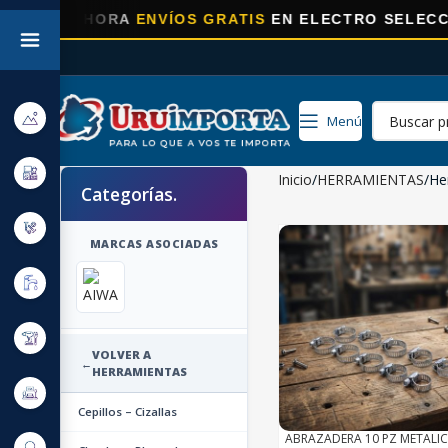
ORA
ENVÍOS GRATIS
EN ELECTRO SELECCIONADOS!
Menú
Inicio
HERRAMIENTAS
He
Categorías.
MARCAS ASOCIADAS
VOLVER A
←
HERRAMIENTAS
Cepillos – Cizallas
ABRAZADERA 10 PZ METALIC