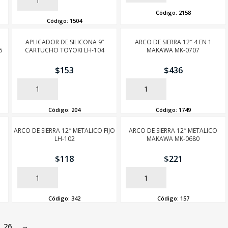
AÑADIR
Código:
2158
Código:
1504
APLICADOR DE SILICONA 9”
ARCO DE SIERRA 12″ 4 EN 1
6
CARTUCHO TOYOKI LH-104
MAKAWA MK-0707
$
153
$
436
AÑADIR
AÑADIR
Código:
204
Código:
1749
O
ARCO DE SIERRA 12″ METALICO FIJO
ARCO DE SIERRA 12″ METALICO
LH-102
MAKAWA MK-0680
$
118
$
221
AÑADIR
AÑADIR
Código:
342
Código:
157
26
→