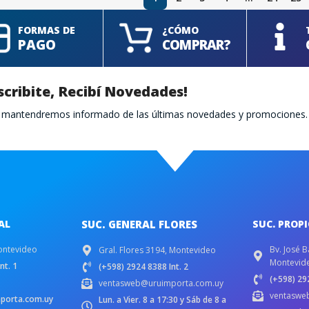
FORMAS DE
¿CÓMO
PAGO
COMPRAR?
scribite, Recibí Novedades!
te mantendremos informado de las últimas novedades y promociones.
AL
SUC. GENERAL FLORES
SUC. PROP
ontevideo
Bv. José B
Gral. Flores 3194, Montevideo
Montevid
nt. 1
(+598) 2924 8388 Int. 2
(+598) 292
ventasweb@uruimporta.com.uy
ventaswe
porta.com.uy
Lun. a Vier. 8 a 17:30 y Sáb de 8 a