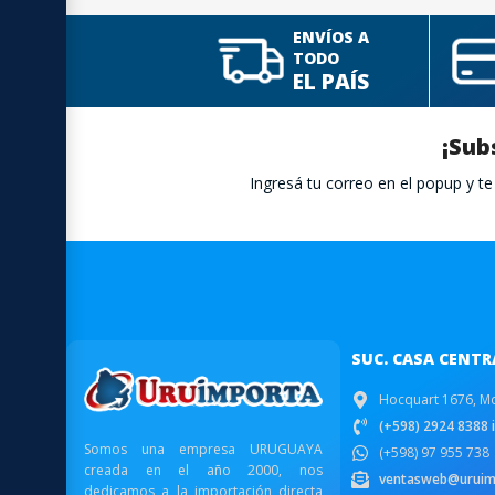
ENVÍOS A
TODO
EL PAÍS
¡Sub
Ingresá tu correo en el popup y 
SUC. CASA CENTR
Hocquart 1676, M
(+598) 2924 8388 i
Somos una empresa URUGUAYA
(+598) 97 955 738
creada en el año 2000, nos
ventasweb@uruim
dedicamos a la importación directa