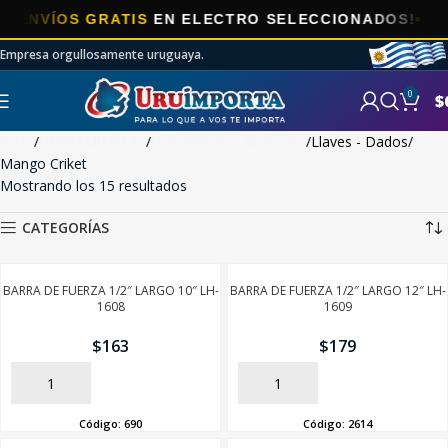
NVÍOS GRATIS
EN ELECTRO SELECCIONADOS!
Empresa orgullosamente uruguaya.
0
$
Inicio
HERRAMIENTAS
Herramientas Manuales
Llaves - Dados
Mango Criket
Mostrando los 15 resultados
CATEGORÍAS
BARRA DE FUERZA 1/2″ LARGO 10″ LH-
BARRA DE FUERZA 1/2″ LARGO 12″ LH-
1608
1609
$
163
$
179
AÑADIR
AÑADIR
Código:
690
Código:
2614