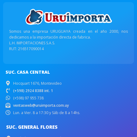
Somos una empresa URUGUAYA creada en el año 2000, nos
dedicamos a la importación directa de fabrica.
L.H. IMPORTACIONES S.A.S.
RUT: 216517090014
SUC. CASA CENTRAL
Hocquart 1676, Montevideo
(+598) 2924 8388 int. 1
(+598) 97 955 738
ventasweb@uruimporta.com.uy
Lun. a Vier. 8 a 17:30 y Sáb de 8 a 14hs.
SUC. GENERAL FLORES