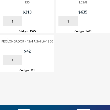
135
LC3/8
$
213
$
635
AÑADIR
AÑADIR
Código:
1525
Código:
1433
PROLONGADOR 4″ 3/4 A 3/4 LH-1360
$
42
AÑADIR
Código:
211
SEGUÍ COMPRANDO
FINALIZÁ TU COMPRA