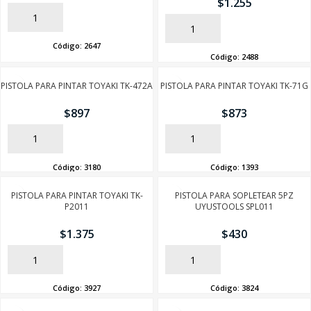
$
1.255
AÑADIR
AÑADIR
Código:
2647
Código:
2488
PISTOLA PARA PINTAR TOYAKI TK-472A
PISTOLA PARA PINTAR TOYAKI TK-71G
$
897
$
873
AÑADIR
AÑADIR
SEGUÍ COMPRANDO
Código:
3180
Código:
1393
FINALIZÁ TU COMPRA
PISTOLA PARA PINTAR TOYAKI TK-
PISTOLA PARA SOPLETEAR 5PZ
P2011
UYUSTOOLS SPL011
$
1.375
$
430
AÑADIR
AÑADIR
Código:
3927
Código:
3824