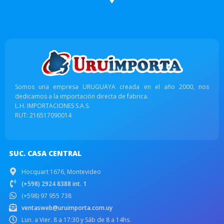
Somos una empresa URUGUAYA creada en el año 2000, nos
dedicamos a la importación directa de fabrica.
L.H. IMPORTACIONES S.A.S.
RUT: 216517090014
SUC. CASA CENTRAL
Hocquart 1676, Montevideo
(+598) 2924 8388 int. 1
(+598) 97 955 738
ventasweb@uruimporta.com.uy
Lun. a Vier. 8 a 17:30 y Sáb de 8 a 14hs.