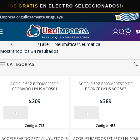
🎯
 GRATIS
EN ELECTRO SELECCIONADOS!
Empresa orgullosamente uruguaya.
0
$
Inicio
FERRETERÍA
Taller - Neumática
Neumática
Mostrando los 34 resultados
CATEGORÍAS
ACOPLE 5PZ P/COMPRESOR
ACOPLE 5PZ P/COMPRESOR DE
CROMADO UYUS ACO501
BRONCE UYUS ACO502
$
209
$
389
AÑADIR
AÑADIR
Código:
768
Código:
488
ACOPLE RAPIDO 2PZ 1/4 UYUSTOOLS
ACOPLES RAPIDOS SET 5PCS LH-4986