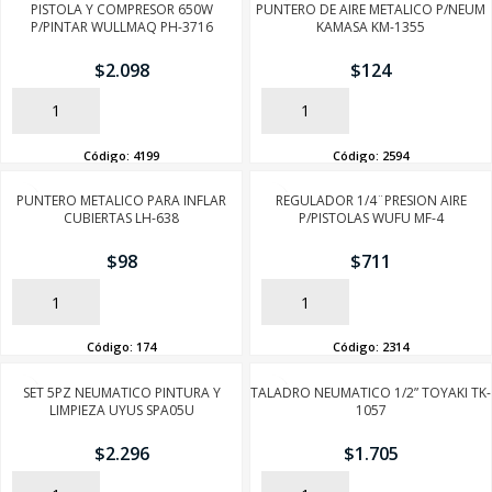
PISTOLA Y COMPRESOR 650W
PUNTERO DE AIRE METALICO P/NEUM
P/PINTAR WULLMAQ PH-3716
KAMASA KM-1355
$
2.098
$
124
AÑADIR
AÑADIR
Código:
4199
Código:
2594
PUNTERO METALICO PARA INFLAR
REGULADOR 1/4¨PRESION AIRE
CUBIERTAS LH-638
P/PISTOLAS WUFU MF-4
$
98
$
711
AÑADIR
AÑADIR
Código:
174
Código:
2314
SET 5PZ NEUMATICO PINTURA Y
TALADRO NEUMATICO 1/2” TOYAKI TK-
LIMPIEZA UYUS SPA05U
1057
$
2.296
$
1.705