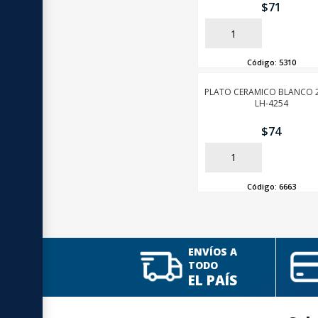
$
71
AÑADIR
Código:
5310
PLATO CERAMICO BLANCO 
LH-4254
$
74
AÑADIR
Código:
6663
ENVÍOS A
TODO
EL PAÍS