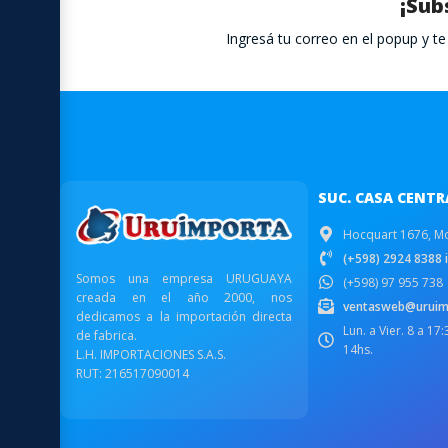
¡Sub
Ingresá tu correo en el popup y 
SUC. CASA CENTR
Hocquart 1676, M
(+598) 2924 8388 i
Somos una empresa URUGUAYA
(+598) 97 955 738
creada en el año 2000, nos
ventasweb@uruim
dedicamos a la importación directa
Lun. a Vier. 8 a 17
de fabrica.
14hs.
L.H. IMPORTACIONES S.A.S.
RUT: 216517090014