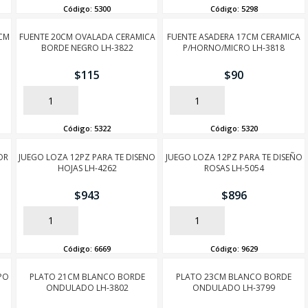
Código:
5300
Código:
5298
CM
FUENTE 20CM OVALADA CERAMICA
FUENTE ASADERA 17CM CERAMICA
BORDE NEGRO LH-3822
P/HORNO/MICRO LH-3818
$
115
$
90
AÑADIR
AÑADIR
Código:
5322
Código:
5320
OR
JUEGO LOZA 12PZ PARA TE DISENO
JUEGO LOZA 12PZ PARA TE DISEÑO
HOJAS LH-4262
ROSAS LH-5054
$
943
$
896
AÑADIR
AÑADIR
Código:
6669
Código:
9629
PO
PLATO 21CM BLANCO BORDE
PLATO 23CM BLANCO BORDE
ONDULADO LH-3802
ONDULADO LH-3799