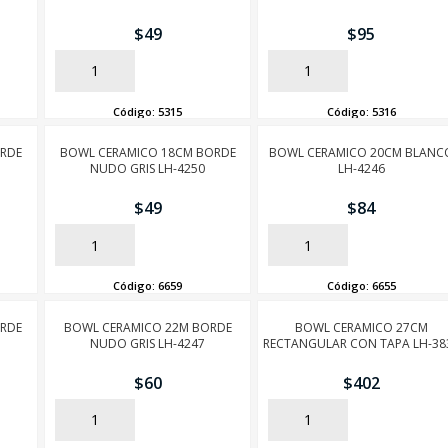
$
49
$
95
AÑADIR
AÑADIR
Código:
5315
Código:
5316
ORDE
BOWL CERAMICO 18CM BORDE
BOWL CERAMICO 20CM BLANC
NUDO GRIS LH-4250
LH-4246
$
49
$
84
AÑADIR
AÑADIR
Código:
6659
Código:
6655
ORDE
BOWL CERAMICO 22M BORDE
BOWL CERAMICO 27CM
NUDO GRIS LH-4247
RECTANGULAR CON TAPA LH-38
$
60
$
402
AÑADIR
AÑADIR