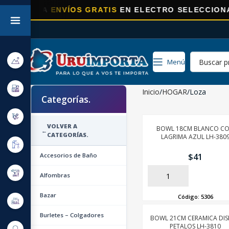
RA
ENVÍOS GRATIS
EN ELECTRO SELECCIONADOS!
Menú
Inicio
HOGAR
Loza
Categorías.
VOLVER A
BOWL 18CM BLANCO C
←
CATEGORÍAS.
LAGRIMA AZUL LH-380
Accesorios de Baño
$
41
Alfombras
AÑADIR
Bazar
Código:
5306
Burletes – Colgadores
BOWL 21CM CERAMICA DI
PETALOS LH-3810