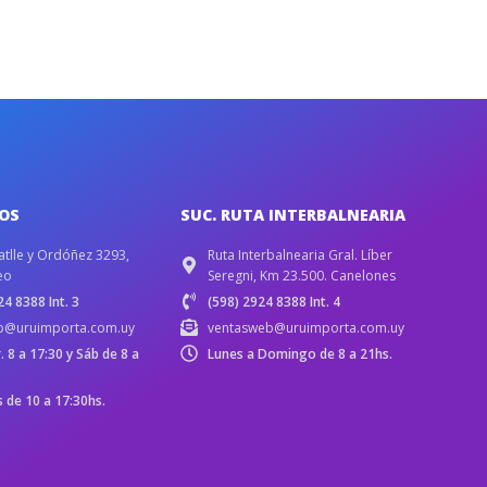
IOS
SUC. RUTA INTERBALNEARIA
atlle y Ordóñez 3293,
Ruta Interbalnearia Gral. Líber
eo
Seregni, Km 23.500. Canelones
4 8388 Int. 3
(598) 2924 8388 Int. 4
b@uruimporta.com.uy
ventasweb@uruimporta.com.uy
r. 8 a 17:30 y Sáb de 8 a
Lunes a Domingo de 8 a 21hs.
de 10 a 17:30hs.