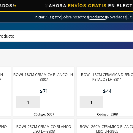
🎯
AHORA
ENVÍOS GRATIS
EN ELECTRO SELE
Iniciar / Registro
Sobre nosotros
Productos
Novedades
Últ
ON
BOWL 18CM CERAMICA BLANCO LH-
BOWL 18CM CERAMICA DISEN
9
3807
PETALOS LH-3811
$
71
$
44
AÑADIR
AÑADIR
Código:
5307
Código:
5308
SENO
BOWL 23CM CERAMICO BLANCO
BOWL 26CM CERAMICO BLANC
LISO LH-3803
LISO LH-3805