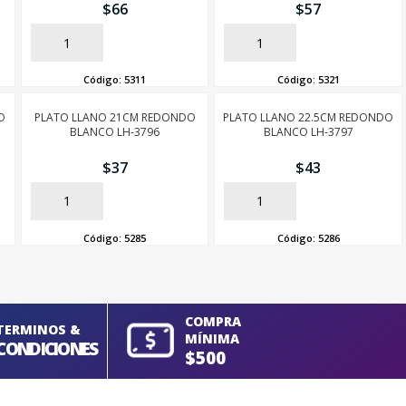
$
66
$
57
AÑADIR
AÑADIR
Código:
5311
Código:
5321
O
PLATO LLANO 21CM REDONDO
PLATO LLANO 22.5CM REDONDO
BLANCO LH-3796
BLANCO LH-3797
$
37
$
43
AÑADIR
AÑADIR
Código:
5285
Código:
5286
COMPRA
TERMINOS &
MÍNIMA
CONDICIONES
$500