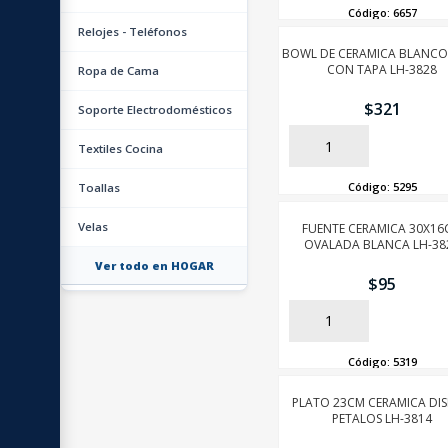
Código:
6657
Relojes - Teléfonos
BOWL DE CERAMICA BLANCO
CON TAPA LH-3828
Ropa de Cama
$
321
Soporte Electrodomésticos
AÑADIR
Textiles Cocina
Código:
5295
Toallas
Velas
FUENTE CERAMICA 30X1
OVALADA BLANCA LH-38
Ver todo en HOGAR
$
95
AÑADIR
Código:
5319
PLATO 23CM CERAMICA DI
PETALOS LH-3814