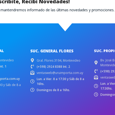
scribite, Recibí Novedades!
te mantendremos informado de las últimas novedades y promociones.
AL
SUC. GENERAL FLORES
SUC. PROP
ontevideo
Bv. José B
Gral. Flores 3194, Montevideo
Montevid
nt. 1
(+598) 2924 8388 Int. 2
(+598) 292
ventasweb@uruimporta.com.uy
ventaswe
porta.com.uy
Lun. a Vier. 8 a 17:30 y Sáb de 8 a
Lun. a Vie
16hs.
:30 y Sáb de 8 a
17:30hs.
Domingos de 8 a 16hs.
Domingos 