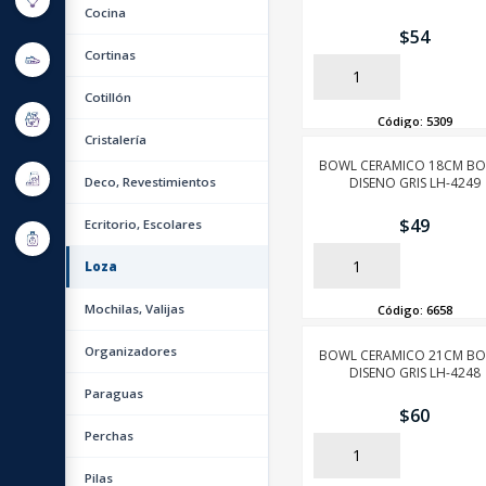
Cocina
$
54
Cortinas
AÑADIR
Cotillón
Código:
5309
Cristalería
BOWL CERAMICO 18CM B
Deco, Revestimientos
DISENO GRIS LH-4249
$
49
Ecritorio, Escolares
Loza
AÑADIR
Mochilas, Valijas
Código:
6658
Organizadores
BOWL CERAMICO 21CM B
DISENO GRIS LH-4248
Paraguas
$
60
Perchas
AÑADIR
Pilas