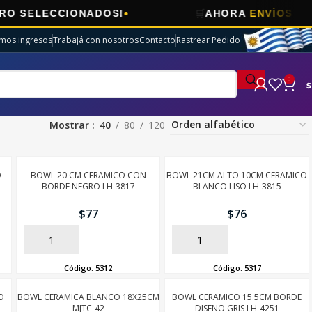
🛒
CCIONADOS!
AHORA
ENVÍOS GRATIS
EN 
imos ingresos
Trabajá con nosotros
Contacto
Rastrear Pedido
0
$
Mostrar
40
80
120
O
BOWL 20 CM CERAMICO CON
BOWL 21CM ALTO 10CM CERAMICO
BORDE NEGRO LH-3817
BLANCO LISO LH-3815
$
77
$
76
AÑADIR
AÑADIR
Código:
5312
Código:
5317
O
BOWL CERAMICA BLANCO 18X25CM
BOWL CERAMICO 15.5CM BORDE
MJTC-42
DISENO GRIS LH-4251