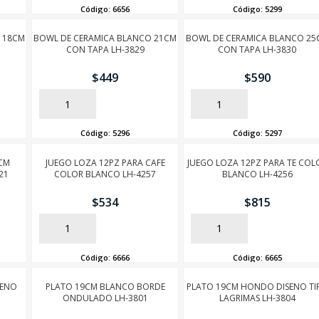
Código:
6656
Código:
5299
 18CM
BOWL DE CERAMICA BLANCO 21CM
BOWL DE CERAMICA BLANCO 25
CON TAPA LH-3829
CON TAPA LH-3830
$
449
$
590
AÑADIR
AÑADIR
Código:
5296
Código:
5297
6CM
JUEGO LOZA 12PZ PARA CAFE
JUEGO LOZA 12PZ PARA TE COL
21
COLOR BLANCO LH-4257
BLANCO LH-4256
$
534
$
815
SEGUÍ COMPRANDO
AÑADIR
AÑADIR
FINALIZÁ TU COMPRA
Código:
6666
Código:
6665
SENO
PLATO 19CM BLANCO BORDE
PLATO 19CM HONDO DISENO TI
ONDULADO LH-3801
LAGRIMAS LH-3804