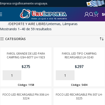
Empresa orgullosamente uruguaya.
0
$
Inicio
DEPORTE Y AIRE LIBRE
Linternas, Lámparas
Mostrando 1–40 de 59 resultados
CATEGORÍAS
FAROL GRANDE DE LED PARA
FAROL LED TIPO CAMPING
CAMPING GSH-6077 LH-1923
RECARGABLE LH-3243
$
275
$
297
AÑADIR
AÑADIR
Código:
1158
Código:
5434
FOCO LED RECARGABLE PN-306 LH-
FOCO LED RECARGABLE PN-307 LH-
3224
3225