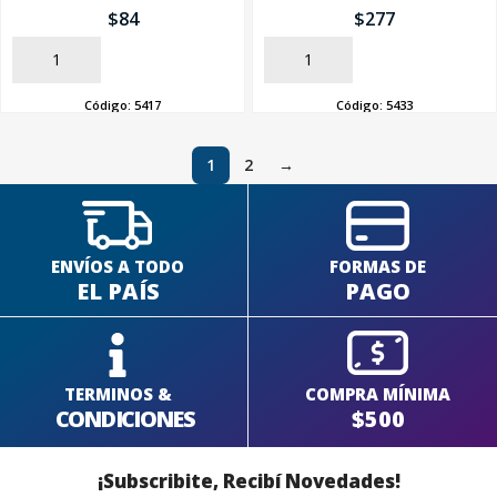
$
84
$
277
AÑADIR
AÑADIR
Código:
5417
Código:
5433
1
2
→
ENVÍOS A TODO
FORMAS DE
EL PAÍS
PAGO
TERMINOS &
COMPRA MÍNIMA
CONDICIONES
$500
¡Subscribite, Recibí Novedades!