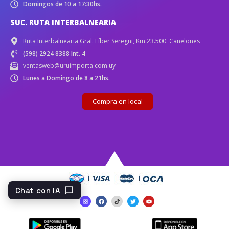
Domingos de 10 a 17:30hs.
SUC. RUTA INTERBALNEARIA
Ruta Interbalnearia Gral. Líber Seregni, Km 23.500. Canelones
(598) 2924 8388 Int. 4
ventasweb@uruimporta.com.uy
Lunes a Domingo de 8 a 21hs.
Compra en local
chat_bubble
Chat con IA