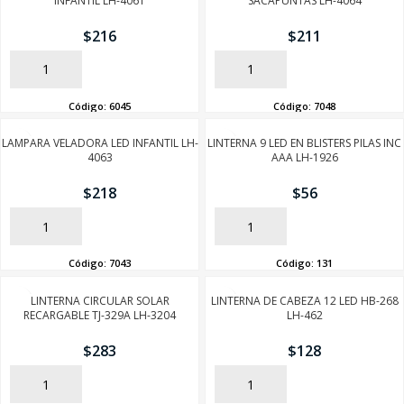
INFANTIL LH-4061
SACAPUNTAS LH-4064
$
216
$
211
SEGUÍ COMPRANDO
AÑADIR
AÑADIR
FINALIZÁ TU COMPRA
Código:
6045
Código:
7048
LAMPARA VELADORA LED INFANTIL LH-
LINTERNA 9 LED EN BLISTERS PILAS INC
4063
AAA LH-1926
$
218
$
56
AÑADIR
AÑADIR
Código:
7043
Código:
131
LINTERNA CIRCULAR SOLAR
LINTERNA DE CABEZA 12 LED HB-268
RECARGABLE TJ-329A LH-3204
LH-462
$
283
$
128
AÑADIR
AÑADIR