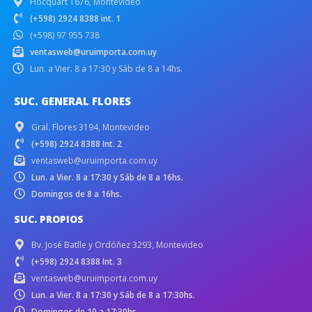
Hocquart 1676, Montevideo
(+598) 2924 8388 int. 1
(+598) 97 955 738
ventasweb@uruimporta.com.uy
Lun. a Vier. 8 a 17:30 y Sáb de 8 a 14hs.
SUC. GENERAL FLORES
Gral. Flores 3194, Montevideo
(+598) 2924 8388 Int. 2
ventasweb@uruimporta.com.uy
Lun. a Vier. 8 a 17:30 y Sáb de 8 a 16hs.
Domingos de 8 a 16hs.
SUC. PROPIOS
Bv. José Batlle y Ordóñez 3293, Montevideo
(+598) 2924 8388 Int. 3
ventasweb@uruimporta.com.uy
Lun. a Vier. 8 a 17:30 y Sáb de 8 a 17:30hs.
Domingos de 10 a 17:30hs.