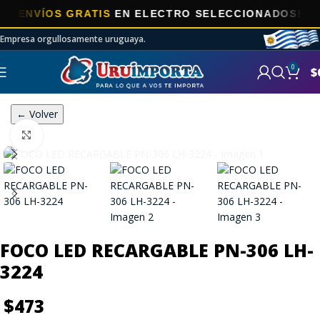
NVÍOS GRATIS
EN ELECTRO SELECCIONADOS!
Empresa orgullosamente uruguaya.
0
$
← Volver
Click to enlarge
FOCO LED RECARGABLE PN-306 LH-
3224
$
473