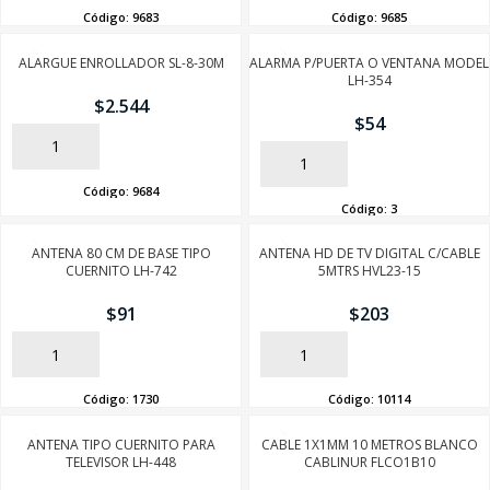
Código:
9683
Código:
9685
ALARGUE ENROLLADOR SL-8-30M
ALARMA P/PUERTA O VENTANA MODEL
LH-354
$
2.544
$
54
AÑADIR
AÑADIR
Código:
9684
Código:
3
ANTENA 80 CM DE BASE TIPO
ANTENA HD DE TV DIGITAL C/CABLE
CUERNITO LH-742
5MTRS HVL23-15
$
91
$
203
AÑADIR
AÑADIR
Código:
1730
Código:
10114
ANTENA TIPO CUERNITO PARA
CABLE 1X1MM 10 METROS BLANCO
TELEVISOR LH-448
CABLINUR FLCO1B10