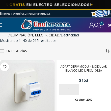
🎯
ATIS
EN ELECTRO SELECCIONADOS!
AH
Empresa orgullosamente uruguaya.
0
$
Inicio
ILUMINACIÓN, ELECTRICIDAD
Electricidad
Mostrando 1–40 de 215 resultados
CATEGORÍAS
ADAPT DERIV MODU 4 MODULAR
BLANCO LED LIFE SL1012A
$
153
AÑADIR
Código:
2960