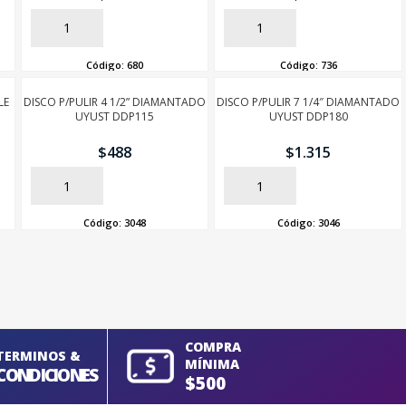
AÑADIR
AÑADIR
Código:
680
Código:
736
LE
DISCO P/PULIR 4 1/2” DIAMANTADO
DISCO P/PULIR 7 1/4″ DIAMANTADO
UYUST DDP115
UYUST DDP180
$
488
$
1.315
AÑADIR
AÑADIR
Código:
3048
Código:
3046
COMPRA
TERMINOS &
MÍNIMA
CONDICIONES
$500