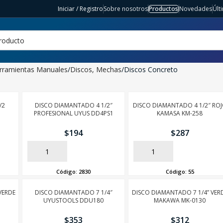
Iniciar / Registro
Sobre nosotros
Productos
Novedades
Últ
rramientas Manuales
Discos, Mechas
Discos Concreto
/2
DISCO DIAMANTADO 4 1/2″
DISCO DIAMANTADO 4 1/2″ RO
PROFESIONAL UYUS DD4PS1
KAMASA KM-258
$
194
$
287
AÑADIR
AÑADIR
Código:
2830
Código:
55
VERDE
DISCO DIAMANTADO 7 1/4″
DISCO DIAMANTADO 7 1/4” VER
UYUSTOOLS DDU180
MAKAWA MK-0130
$
353
$
312