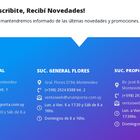
scribite, Recibí Novedades!
te mantendremos informado de las últimas novedades y promociones.
AL
SUC. GENERAL FLORES
SUC. PROP
ontevideo
Bv. José B
Gral. Flores 3194, Montevideo
Montevid
nt. 1
(+598) 2924 8388 Int. 2
(+598) 292
ventasweb@uruimporta.com.uy
ventaswe
porta.com.uy
Lun. a Vier. 8 a 17:30 y Sáb de 8 a
Lun. a Vie
16hs.
:30 y Sáb de 8 a
17:30hs.
Domingos de 8 a 16hs.
Domingos 