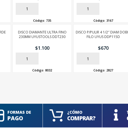
AÑADIR
AÑADIR
Código:
735
Código:
3167
RDE
DISCO DIAMANTE ULTRA FINO
DISCO P/PULIR 4 1/2″ DIAM DOB
230MM UYUSTOOLS DDT230
FILO UYUS DDP115D
$
1.100
$
670
AÑADIR
AÑADIR
Código:
8032
Código:
2827
SEGUÍ COMPRANDO
FINALIZÁ TU COMPRA
FORMAS DE
¿CÓMO
PAGO
COMPRAR?