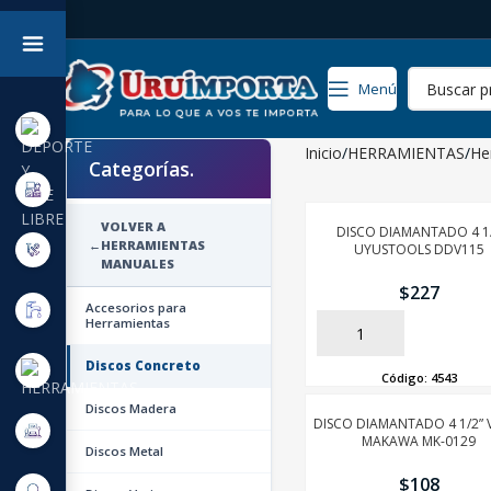
Menú
Inicio
HERRAMIENTAS
He
Categorías.
VOLVER A
DISCO DIAMANTADO 4 1
←
HERRAMIENTAS
UYUSTOOLS DDV115
MANUALES
$
227
Accesorios para
Herramientas
AÑADIR
Discos Concreto
Código:
4543
Discos Madera
DISCO DIAMANTADO 4 1/2” 
MAKAWA MK-0129
Discos Metal
$
108