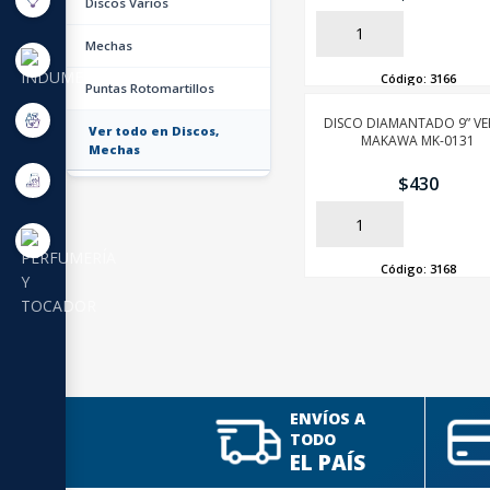
Discos Varios
AÑADIR
Mechas
Código:
3166
Puntas Rotomartillos
DISCO DIAMANTADO 9” VE
Ver todo en Discos,
MAKAWA MK-0131
Mechas
$
430
AÑADIR
Código:
3168
ENVÍOS A
TODO
EL PAÍS