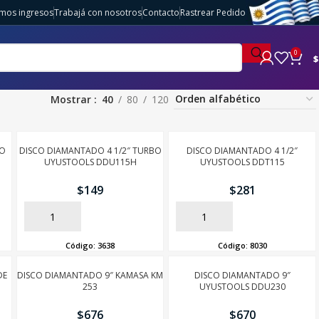
imos ingresos
Trabajá con nosotros
Contacto
Rastrear Pedido
0
$
Mostrar
40
80
120
JO
DISCO DIAMANTADO 4 1/2″ TURBO
DISCO DIAMANTADO 4 1/2″
UYUSTOOLS DDU115H
UYUSTOOLS DDT115
$
149
$
281
AÑADIR
AÑADIR
Código:
3638
Código:
8030
DE
DISCO DIAMANTADO 9″ KAMASA KM
DISCO DIAMANTADO 9″
253
UYUSTOOLS DDU230
$
676
$
670