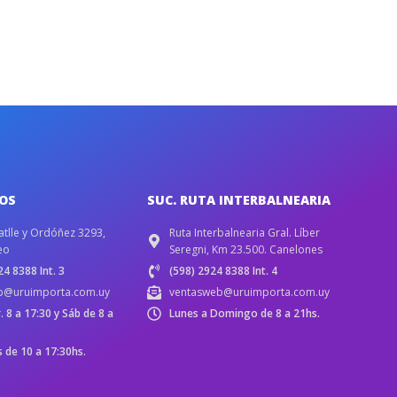
IOS
SUC. RUTA INTERBALNEARIA
atlle y Ordóñez 3293,
Ruta Interbalnearia Gral. Líber
eo
Seregni, Km 23.500. Canelones
4 8388 Int. 3
(598) 2924 8388 Int. 4
b@uruimporta.com.uy
ventasweb@uruimporta.com.uy
r. 8 a 17:30 y Sáb de 8 a
Lunes a Domingo de 8 a 21hs.
de 10 a 17:30hs.