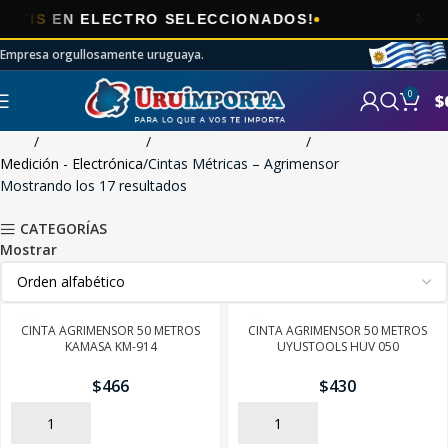
🎯
EN ELECTRO SELECCIONADOS!
AHORA
Empresa orgullosamente uruguaya.
0
$
Inicio
HERRAMIENTAS
Herramientas Manuales
Medición - Electrónica
Cintas Métricas – Agrimensor
Mostrando los 17 resultados
CATEGORÍAS
Mostrar
40
80
120
CINTA AGRIMENSOR 50 METROS
CINTA AGRIMENSOR 50 METROS
KAMASA KM-914
UYUSTOOLS HUV 050
$
466
$
430
AÑADIR
AÑADIR