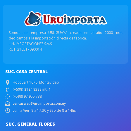
Somos una empresa URUGUAYA creada en el año 2000, nos
dedicamos a la importación directa de fabrica.
L.H. IMPORTACIONES S.A.S.
RUT: 216517090014
SUC. CASA CENTRAL
Hocquart 1676, Montevideo
(+598) 2924 8388 int. 1
(+598) 97 955 738
ventasweb@uruimporta.com.uy
Lun. a Vier. 8 a 17:30 y Sáb de 8 a 14hs.
SUC. GENERAL FLORES