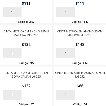
$
111
$
111
AÑADIR
AÑADIR
Código:
2807
Código:
1140
CINTA METRICA 5M ANCHO 25MM
CINTA METRICA 5M ANCHO 25MM
MAKAWA MK-525C
MAKAWA MK-525D
$
132
$
148
AÑADIR
AÑADIR
Código:
215
Código:
4362
CINTA METRICA 5M FORRADA EN
CINTA METRICA 5M PLASTICA TOYOKI
GOMA C/IMAN LH-255
LH-252
$
132
$
86
AÑADIR
AÑADIR
Código:
167
Código:
54