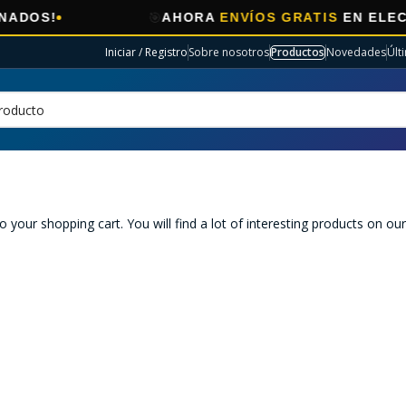
🎯
OS!
AHORA
ENVÍOS GRATIS
EN ELECTRO
Iniciar / Registro
Sobre nosotros
Productos
Novedades
Últ
our shopping cart. You will find a lot of interesting products on ou