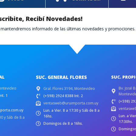
scribite, Recibí Novedades!
te mantendremos informado de las últimas novedades y promociones.
AL
SUC. GENERAL FLORES
SUC. PROP
ontevideo
Bv. José B
Gral. Flores 3194, Montevideo
Montevid
nt. 1
(+598) 2924 8388 Int. 2
(+598) 292
ventasweb@uruimporta.com.uy
ventaswe
porta.com.uy
Lun. a Vier. 8 a 17:30 y Sáb de 8 a
Lun. a Vie
16hs.
:30 y Sáb de 8 a
17:30hs.
Domingos de 8 a 16hs.
Domingos 