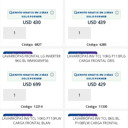
ENVÍO GRATIS EN 2 DÍAS
ENVÍO GRATIS EN 2 DÍAS
SOLO POR WEB
SOLO POR WEB
USD 430
USD 439
AÑADIR
AÑADIR
Código:
6827
Código:
6285
ENVÍO GRATIS
ENVÍO GRATIS
LAVARROPAS FRONTAL LG INVERTER
LAVARROPAS INV TCL 10KG P110FLG
9KG BL WM9GWVFS6
CARGA FRONTAL GRIS
ENVÍO GRATIS EN 2 DÍAS
ENVÍO GRATIS EN 2 DÍAS
SOLO POR WEB
SOLO POR WEB
USD 699
USD 429
AÑADIR
AÑADIR
Código:
12214
Código:
11330
ENVÍO GRATIS
ENVÍO GRATIS
LAVARROPAS INV TCL 10KG P110FLW
LAVARROPAS INV TCL 8KG BL.
CARGA FRONTAL BLAN
P108FLW CARGA FRONTAL