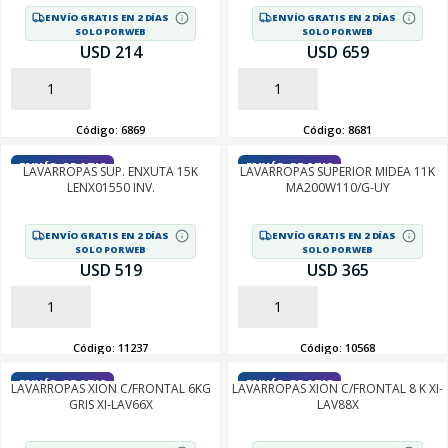
ENVÍO GRATIS EN 2 DÍAS
ENVÍO GRATIS EN 2 DÍAS
SOLO POR WEB
SOLO POR WEB
USD 214
USD 659
AÑADIR
AÑADIR
Código:
6869
Código:
8681
ENVÍO GRATIS
ENVÍO GRATIS
LAVARROPAS SUP. ENXUTA 15K
LAVARROPAS SUPERIOR MIDEA 11K
LENX01550 INV.
MA200W110/G-UY
ENVÍO GRATIS EN 2 DÍAS
ENVÍO GRATIS EN 2 DÍAS
SOLO POR WEB
SOLO POR WEB
USD 519
USD 365
AÑADIR
AÑADIR
Código:
11237
Código:
10568
ENVÍO GRATIS
ENVÍO GRATIS
LAVARROPAS XION C/FRONTAL 6KG
LAVARROPAS XION C/FRONTAL 8 K XI-
GRIS XI-LAV66X
LAV88X