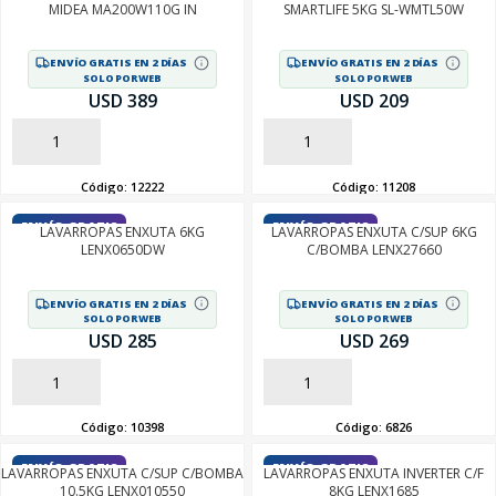
MIDEA MA200W110G IN
SMARTLIFE 5KG SL-WMTL50W
ENVÍO GRATIS EN 2 DÍAS
ENVÍO GRATIS EN 2 DÍAS
SOLO POR WEB
SOLO POR WEB
USD 389
USD 209
AÑADIR
AÑADIR
Código:
12222
Código:
11208
ENVÍO GRATIS
ENVÍO GRATIS
LAVARROPAS ENXUTA 6KG
LAVARROPAS ENXUTA C/SUP 6KG
LENX0650DW
C/BOMBA LENX27660
ENVÍO GRATIS EN 2 DÍAS
ENVÍO GRATIS EN 2 DÍAS
SOLO POR WEB
SOLO POR WEB
USD 285
USD 269
AÑADIR
AÑADIR
Código:
10398
Código:
6826
ENVÍO GRATIS
ENVÍO GRATIS
LAVARROPAS ENXUTA C/SUP C/BOMBA
LAVARROPAS ENXUTA INVERTER C/F
10.5KG LENX010550
8KG LENX1685