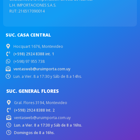
L.H. IMPORTACIONES S.A.S.
RUT: 216517090014
SUC. CASA CENTRAL
Hocquart 1676, Montevideo
(+598) 2924 8388 int. 1
(+598) 97 955 738
ventasweb@uruimporta.com.uy
Lun. a Vier. 8 a 17:30 y Sáb de 8 a 14hs.
SUC. GENERAL FLORES
Gral. Flores 3194, Montevideo
(+598) 2924 8388 Int. 2
ventasweb@uruimporta.com.uy
Lun. a Vier. 8 a 17:30 y Sáb de 8 a 16hs.
Domingos de 8 a 16hs.