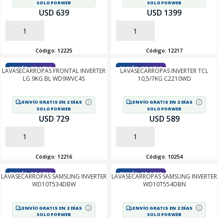
SOLO POR WEB
SOLO POR WEB
USD 639
USD 1399
AÑADIR
AÑADIR
Código:
12225
Código:
12217
SEGUÍ COMPRANDO
ENVÍO GRATIS
ENVÍO GRATIS
LAVASECARROPAS FRONTAL INVERTER
LAVASECARROPAS INVERTER TCL
FINALIZÁ TU COMPRA
LG 9KG BL WD9WVC4S
10,5/7KG C2210WD
ENVÍO GRATIS EN 2 DÍAS
ENVÍO GRATIS EN 2 DÍAS
SOLO POR WEB
SOLO POR WEB
USD 729
USD 589
AÑADIR
AÑADIR
Código:
12216
Código:
10254
ENVÍO GRATIS
ENVÍO GRATIS
LAVASECARROPAS SAMSUNG INVERTER
LAVASECARROPAS SAMSUNG INVERTER
WD10T534DBW
WD10T554DBN
ENVÍO GRATIS EN 2 DÍAS
ENVÍO GRATIS EN 2 DÍAS
SOLO POR WEB
SOLO POR WEB