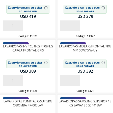
ENVÍO GRATIS EN 2 DÍAS
ENVÍO GRATIS EN 2 DÍAS
SOLO POR WEB
SOLO POR WEB
USD 419
USD 379
AÑADIR
AÑADIR
Código:
11329
Código:
11327
ENVÍO GRATIS
ENVÍO GRATIS
LAVARROPAS INV TCL 8KG P108FLG
LAVARROPAS MIDEA C/FRONTAL 7KG
CARGA FRONTAL GRIS
MF100W70/W-UY
ENVÍO GRATIS EN 2 DÍAS
ENVÍO GRATIS EN 2 DÍAS
SOLO POR WEB
SOLO POR WEB
USD 389
USD 392
AÑADIR
AÑADIR
Código:
11328
Código:
6321
ENVÍO GRATIS
ENVÍO GRATIS
LAVARROPAS PUNKTAL C/SUP 5KG
LAVARROPAS SAMSUNG SUPERIOR 13
C/BOMBA PK-005LAV
KG SAWA13CG5441BW