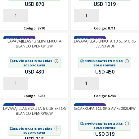
USD 870
USD 1019
AÑADIR
AÑADIR
Código:
8710
Código:
8711
ENVÍO GRATIS
ENVÍO GRATIS
LAVAVAJILLAS 13 SERVI ENXUTA
LAVAVAJILLAS ENXUTA 13 SERV GRIS
BLANCO LVENX913W
LVENX913I
ENVÍO GRATIS EN 2 DÍAS
ENVÍO GRATIS EN 2 DÍAS
SOLO POR WEB
SOLO POR WEB
USD 430
USD 450
AÑADIR
AÑADIR
Código:
6283
Código:
6284
ENVÍO GRATIS
ENVÍO GRATIS
LAVAVAJILLAS ENXUTA 6 CUBIERTOS
SECARROPA TCL 8KG AV F2082DRW
BLANCO LVENXP96W
ENVÍO GRATIS EN 2 DÍAS
SOLO POR WEB
ENVÍO GRATIS EN 2 DÍAS
SOLO POR WEB
USD 319