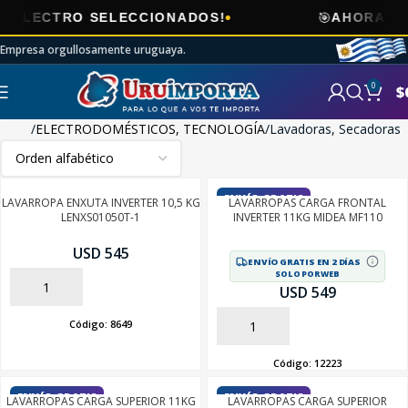
🎯
RO SELECCIONADOS!
AHORA
ENVÍOS G
Empresa orgullosamente uruguaya.
0
$
Inicio
ELECTRODOMÉSTICOS, TECNOLOGÍA
Lavadoras, Secadoras
ENVÍO GRATIS
LAVARROPA ENXUTA INVERTER 10,5 KG
LAVARROPAS CARGA FRONTAL
LENXS01050T-1
INVERTER 11KG MIDEA MF110
USD 545
ENVÍO GRATIS EN 2 DÍAS
SOLO POR WEB
AÑADIR
USD 549
Código:
8649
AÑADIR
Código:
12223
ENVÍO GRATIS
ENVÍO GRATIS
LAVARROPAS CARGA SUPERIOR 11KG
LAVARROPAS CARGA SUPERIOR