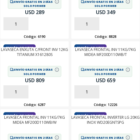
ENVÍO GRATIS EN 2 DÍAS
ENVÍO GRATIS EN 2 DÍAS
SOLO POR WEB
SOLO POR WEB
USD 289
USD 349
AÑADIR
AÑADIR
Código:
6190
Código:
8828
ENVÍO GRATIS
ENVÍO GRATIS
LAVASECA ENXUTA C/FRONT INV 12KG
LAVASECA FRONTAL INV 11KG/7KG
TITANIUM X161280S
MIDEA MF200D110WB/T
ENVÍO GRATIS EN 2 DÍAS
ENVÍO GRATIS EN 2 DÍAS
SOLO POR WEB
SOLO POR WEB
USD 809
USD 659
AÑADIR
AÑADIR
Código:
6287
Código:
12226
ENVÍO GRATIS
ENVÍO GRATIS
LAVASECA FRONTAL INV 11KG/7KG
LAVASECA FRONTAL INVERTER LG 20KG
MIDEA MF200D110WB/W
INOX WD20EGNTSPG
ENVÍO GRATIS EN 2 DÍAS
ENVÍO GRATIS EN 2 DÍAS