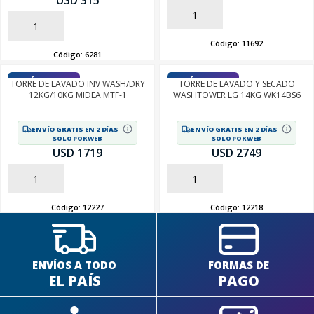
USD 315
AÑADIR
AÑADIR
Código:
11692
Código:
6281
ENVÍO GRATIS
ENVÍO GRATIS
TORRE DE LAVADO INV WASH/DRY
TORRE DE LAVADO Y SECADO
12KG/10KG MIDEA MTF-1
WASHTOWER LG 14KG WK14BS6
ENVÍO GRATIS EN 2 DÍAS
ENVÍO GRATIS EN 2 DÍAS
SOLO POR WEB
SOLO POR WEB
USD 1719
USD 2749
AÑADIR
AÑADIR
Código:
12227
Código:
12218
ENVÍOS A TODO
FORMAS DE
EL PAÍS
PAGO