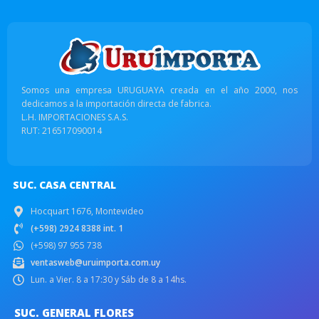
Somos una empresa URUGUAYA creada en el año 2000, nos
dedicamos a la importación directa de fabrica.
L.H. IMPORTACIONES S.A.S.
RUT: 216517090014
SUC. CASA CENTRAL
Hocquart 1676, Montevideo
(+598) 2924 8388 int. 1
(+598) 97 955 738
ventasweb@uruimporta.com.uy
Lun. a Vier. 8 a 17:30 y Sáb de 8 a 14hs.
SUC. GENERAL FLORES