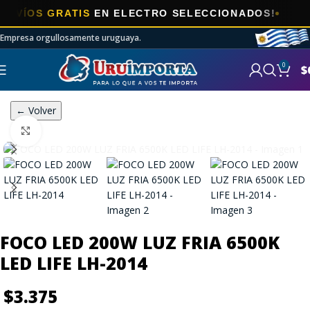
ÍOS GRATIS
EN ELECTRO SELECCIONADOS!
Empresa orgullosamente uruguaya.
0
$
← Volver
Click to enlarge
FOCO LED 200W LUZ FRIA 6500K
LED LIFE LH-2014
$
3.375