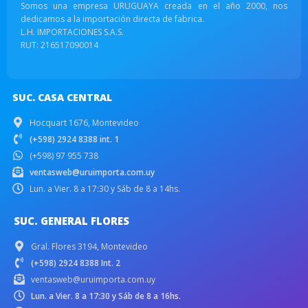
Somos una empresa URUGUAYA creada en el año 2000, nos
dedicamos a la importación directa de fabrica.
L.H. IMPORTACIONES S.A.S.
RUT: 216517090014
SUC. CASA CENTRAL
Hocquart 1676, Montevideo
(+598) 2924 8388 int. 1
(+598) 97 955 738
ventasweb@uruimporta.com.uy
Lun. a Vier. 8 a 17:30 y Sáb de 8 a 14hs.
SUC. GENERAL FLORES
Gral. Flores 3194, Montevideo
(+598) 2924 8388 Int. 2
ventasweb@uruimporta.com.uy
Lun. a Vier. 8 a 17:30 y Sáb de 8 a 16hs.