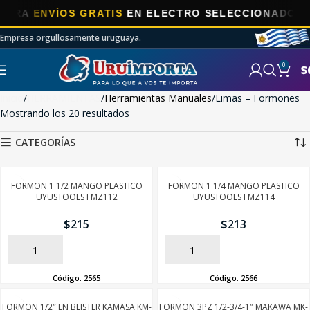
A
ENVÍOS GRATIS
EN ELECTRO SELECCIONADOS!
Empresa orgullosamente uruguaya.
0
$
Inicio
HERRAMIENTAS
Herramientas Manuales
Limas – Formones
Mostrando los 20 resultados
CATEGORÍAS
FORMON 1 1/2 MANGO PLASTICO
FORMON 1 1/4 MANGO PLASTICO
UYUSTOOLS FMZ112
UYUSTOOLS FMZ114
$
215
$
213
AÑADIR
AÑADIR
Código:
2565
Código:
2566
FORMON 1/2″ EN BLISTER KAMASA KM-
FORMON 3PZ 1/2-3/4-1″ MAKAWA MK-