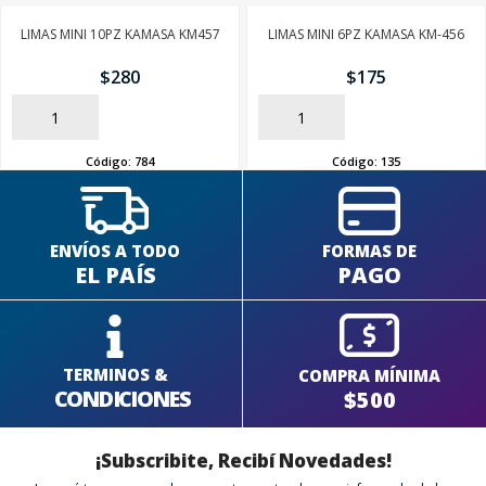
LIMAS MINI 10PZ KAMASA KM457
LIMAS MINI 6PZ KAMASA KM-456
SEGUÍ COMPRANDO
$
280
$
175
FINALIZÁ TU COMPRA
AÑADIR
AÑADIR
Código:
784
Código:
135
ENVÍOS A TODO
FORMAS DE
EL PAÍS
PAGO
TERMINOS &
COMPRA MÍNIMA
CONDICIONES
$500
¡Subscribite, Recibí Novedades!