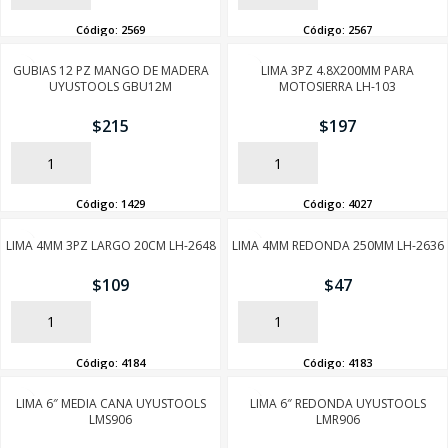
Código:
2569
Código:
2567
GUBIAS 12 PZ MANGO DE MADERA
LIMA 3PZ 4.8X200MM PARA
UYUSTOOLS GBU12M
MOTOSIERRA LH-103
$
215
$
197
AÑADIR
AÑADIR
Código:
1429
Código:
4027
LIMA 4MM 3PZ LARGO 20CM LH-2648
LIMA 4MM REDONDA 250MM LH-2636
$
109
$
47
AÑADIR
AÑADIR
Código:
4184
Código:
4183
LIMA 6″ MEDIA CANA UYUSTOOLS
LIMA 6″ REDONDA UYUSTOOLS
LMS906
LMR906