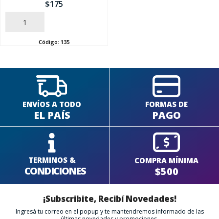
$
175
SEGUÍ COMPRANDO
AÑADIR
Código:
135
FINALIZÁ TU COMPRA
ENVÍOS A TODO
FORMAS DE
EL PAÍS
PAGO
TERMINOS &
COMPRA MÍNIMA
CONDICIONES
$500
¡Subscribite, Recibí Novedades!
Ingresá tu correo en el popup y te mantendremos informado de las
últimas novedades y promociones.