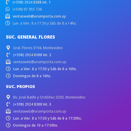
(+598) 2924 8388 int. 1
(+598) 97 955 738
ventasweb@uruimporta.com.uy
Lun. a Vier. 8 a 17:30 y Sáb de 8 a 14hs.
SUC. GENERAL FLORES
Gral. Flores 3194, Montevideo
(+598) 2924 8388 Int. 2
ventasweb@uruimporta.com.uy
Lun. a Vier. 8 a 17:30 y Sáb de 8 a 16hs.
Domingos de 8 a 16hs.
SUC. PROPIOS
Bv. José Batlle y Ordóñez 3293, Montevideo
(+598) 2924 8388 Int. 3
ventasweb@uruimporta.com.uy
Lun. a Vier. 8 a 17:30 y Sáb de 8 a 17:30hs.
Domingos de 10 a 17:30hs.