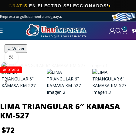
🎯
GRATIS
EN ELECTRO SELECCIONADOS!
A
Empresa orgullosamente uruguaya.
0
$
← Volver
Click to enlarge
AGOTADO
LIMA TRIANGULAR 6″ KAMASA
KM-527
$
72