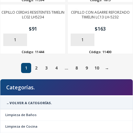
CEPILLO CERDAS RESISTENTES TIMELIN
CEPILLO CON AGARRE REFORZADO
LC02 LH5234
TIMELIN LC13 LH-5232
$
91
$
163
AÑADIR
AÑADIR
Código:
11444
Código:
11400
1
2
3
4
…
8
9
10
→
Categorías.
←
VOLVER A CATEGORÍAS.
Limpieza de Baños
Limpieza de Cocina