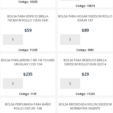
Código:
10325
Código:
10674
BOLSA PARA EDIFICIO BRILLA
BOLSA PARA HOGAR 50X55CM ROLLO
70CMX1M ROLLO 10UN 3941
X30UN 167
$
59
$
89
AÑADIR
AÑADIR
Código:
11225
Código:
9581
BOLSA PARA JARDIN 1 MX 1M 10 UNID
BOLSA PARA RESIDUOS BRILLA
URUGUAY COD 104
50X55CM ROLLO10UN 32314
SEGUÍ COMPRANDO
$
235
$
29
FINALIZÁ TU COMPRA
AÑADIR
AÑADIR
Código:
1141
Código:
11223
BOLSA PERFUMADA PARA BAÑO
BOLSA REFORZADA NYLON 50X35CM
ROLLO X30 UN. 168
NORMATIVA VIGENTE