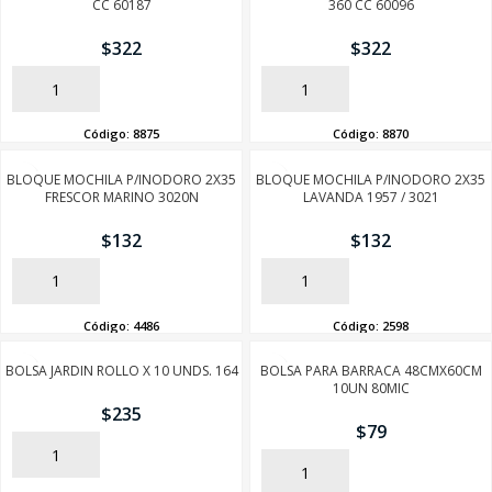
CC 60187
360 CC 60096
$
322
$
322
AÑADIR
AÑADIR
Código:
8875
Código:
8870
BLOQUE MOCHILA P/INODORO 2X35
BLOQUE MOCHILA P/INODORO 2X35
FRESCOR MARINO 3020N
LAVANDA 1957 / 3021
$
132
$
132
AÑADIR
AÑADIR
Código:
4486
Código:
2598
BOLSA JARDIN ROLLO X 10 UNDS. 164
BOLSA PARA BARRACA 48CMX60CM
10UN 80MIC
$
235
$
79
AÑADIR
AÑADIR