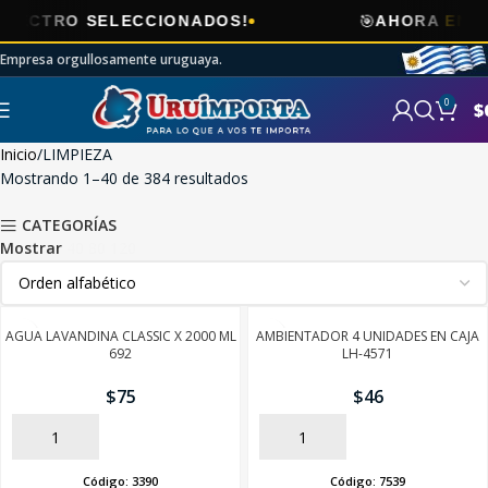
🎯
 SELECCIONADOS!
AHORA
ENVÍOS GRAT
Empresa orgullosamente uruguaya.
0
$
Inicio
LIMPIEZA
Mostrando 1–40 de 384 resultados
CATEGORÍAS
Mostrar
40
80
120
AGUA LAVANDINA CLASSIC X 2000 ML
AMBIENTADOR 4 UNIDADES EN CAJA
692
LH-4571
$
75
$
46
AÑADIR
AÑADIR
Código:
3390
Código:
7539