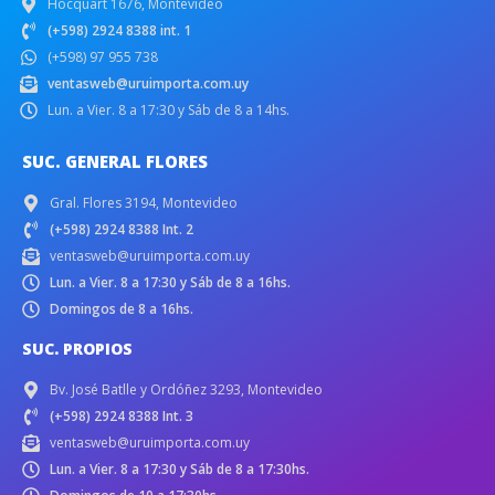
Hocquart 1676, Montevideo
(+598) 2924 8388 int. 1
(+598) 97 955 738
ventasweb@uruimporta.com.uy
Lun. a Vier. 8 a 17:30 y Sáb de 8 a 14hs.
SUC. GENERAL FLORES
Gral. Flores 3194, Montevideo
(+598) 2924 8388 Int. 2
ventasweb@uruimporta.com.uy
Lun. a Vier. 8 a 17:30 y Sáb de 8 a 16hs.
Domingos de 8 a 16hs.
SUC. PROPIOS
Bv. José Batlle y Ordóñez 3293, Montevideo
(+598) 2924 8388 Int. 3
ventasweb@uruimporta.com.uy
Lun. a Vier. 8 a 17:30 y Sáb de 8 a 17:30hs.