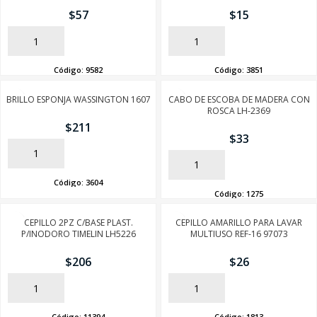
$
57
$
15
AÑADIR
AÑADIR
Código:
9582
Código:
3851
BRILLO ESPONJA WASSINGTON 1607
CABO DE ESCOBA DE MADERA CON
ROSCA LH-2369
$
211
$
33
AÑADIR
AÑADIR
Código:
3604
Código:
1275
CEPILLO 2PZ C/BASE PLAST.
CEPILLO AMARILLO PARA LAVAR
P/INODORO TIMELIN LH5226
MULTIUSO REF-16 97073
$
206
$
26
AÑADIR
AÑADIR
Código:
11394
Código:
1813