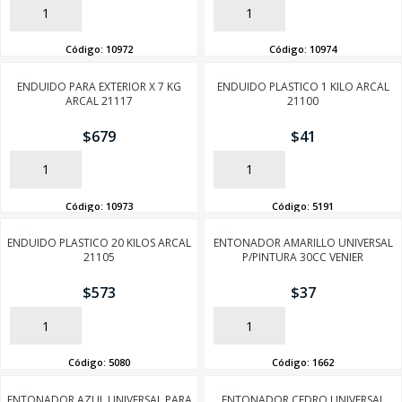
AÑADIR
AÑADIR
Código:
10972
Código:
10974
ENDUIDO PARA EXTERIOR X 7 KG
ENDUIDO PLASTICO 1 KILO ARCAL
ARCAL 21117
21100
$
679
$
41
AÑADIR
AÑADIR
Código:
10973
Código:
5191
ENDUIDO PLASTICO 20 KILOS ARCAL
ENTONADOR AMARILLO UNIVERSAL
21105
P/PINTURA 30CC VENIER
$
573
$
37
AÑADIR
AÑADIR
Código:
5080
Código:
1662
ENTONADOR AZUL UNIVERSAL PARA
ENTONADOR CEDRO UNIVERSAL