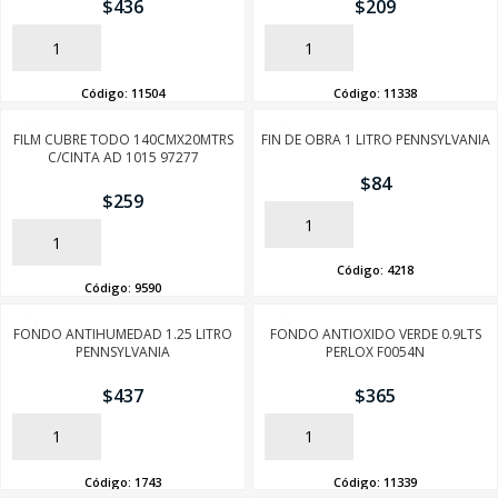
$
436
$
209
AÑADIR
AÑADIR
Código:
11504
Código:
11338
FILM CUBRE TODO 140CMX20MTRS
FIN DE OBRA 1 LITRO PENNSYLVANIA
C/CINTA AD 1015 97277
$
84
$
259
AÑADIR
AÑADIR
Código:
4218
Código:
9590
FONDO ANTIHUMEDAD 1.25 LITRO
FONDO ANTIOXIDO VERDE 0.9LTS
PENNSYLVANIA
PERLOX F0054N
$
437
$
365
AÑADIR
AÑADIR
Código:
1743
Código:
11339