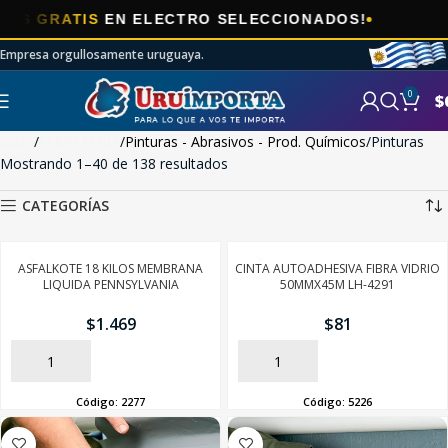
🎯
IS
EN ELECTRO SELECCIONADOS!
AHO
Empresa orgullosamente uruguaya.
0
$
Inicio
FERRETERÍA
Pinturas - Abrasivos - Prod. Químicos
Pinturas
Mostrando 1–40 de 138 resultados
CATEGORÍAS
ASFALKOTE 18 KILOS MEMBRANA
CINTA AUTOADHESIVA FIBRA VIDRIO
LIQUIDA PENNSYLVANIA
50MMX45M LH-4291
$
1.469
$
81
AÑADIR
AÑADIR
Código:
2277
Código:
5226