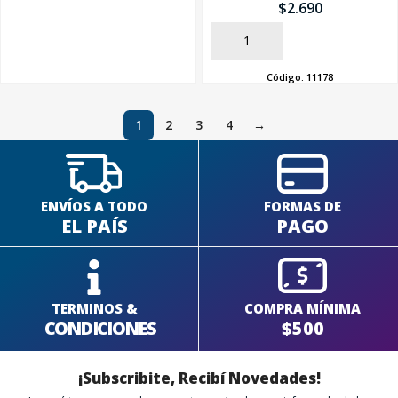
$
2.690
AÑADIR
Código:
11178
1
2
3
4
→
ENVÍOS A TODO
FORMAS DE
EL PAÍS
PAGO
TERMINOS &
COMPRA MÍNIMA
CONDICIONES
$500
¡Subscribite, Recibí Novedades!