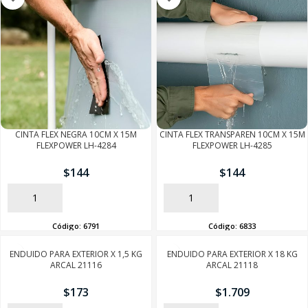
CINTA FLEX NEGRA 10CM X 15M
CINTA FLEX TRANSPAREN 10CM X 15M
FLEXPOWER LH-4284
FLEXPOWER LH-4285
$
144
$
144
AÑADIR
AÑADIR
Código:
6791
Código:
6833
ENDUIDO PARA EXTERIOR X 1,5 KG
ENDUIDO PARA EXTERIOR X 18 KG
ARCAL 21116
ARCAL 21118
$
173
$
1.709