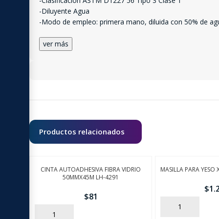
-Clasificación ASTM D1227 56 Tipo 3 Clase 1
-Diluyente Agua
-Modo de empleo: primera mano, diluida con 50% de agua.
ver más
Productos relacionados
CINTA AUTOADHESIVA FIBRA VIDRIO
MASILLA PARA YESO 
50MMX45M LH-4291
$
1.
$
81
AÑADIR
AÑADIR