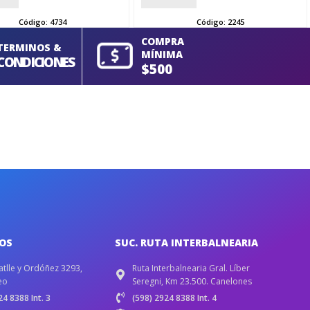
Código:
4734
Código:
2245
COMPRA
TERMINOS &
MÍNIMA
CONDICIONES
$500
IOS
SUC. RUTA INTERBALNEARIA
atlle y Ordóñez 3293,
Ruta Interbalnearia Gral. Líber
eo
Seregni, Km 23.500. Canelones
4 8388 Int. 3
(598) 2924 8388 Int. 4