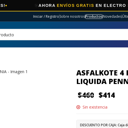
🎯
AHORA
ENVÍOS GRATIS
EN ELECTRO SELECC
Iniciar / Registro
Sobre nosotros
Productos
Novedades
Últ
ASFALKOTE 4
LIQUIDA PEN
$
460
$
414
Sin existencia
DESCUENTO POR CAJA: Caja d