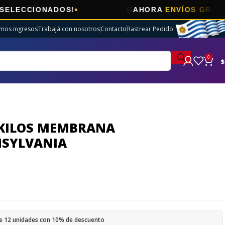
🛒
IONADOS!
AHORA
ENVÍOS GRATIS
EN EL
imos ingresos
Trabajá con nosotros
Contacto
Rastrear Pedido
0
$
 KILOS MEMBRANA
NSYLVANIA
e 12 unidades con 10% de descuento