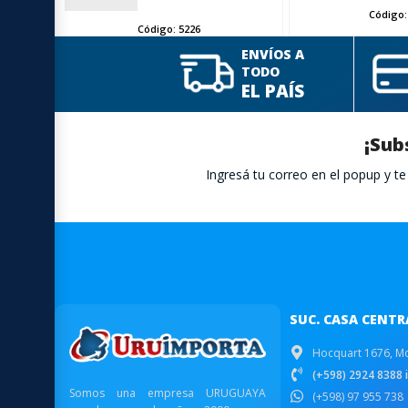
Código
Código:
5226
ENVÍOS A
TODO
EL PAÍS
¡Sub
Ingresá tu correo en el popup y 
SUC. CASA CENTR
Hocquart 1676, M
(+598) 2924 8388 i
Somos una empresa URUGUAYA
(+598) 97 955 738