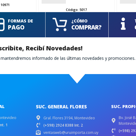
:
10971
Código:
5017
FORMAS DE
¿CÓMO
PAGO
COMPRAR?
scribite, Recibí Novedades!
te mantendremos informado de las últimas novedades y promociones.
AL
SUC. GENERAL FLORES
SUC. PROP
ontevideo
Bv. José B
Gral. Flores 3194, Montevideo
Montevid
nt. 1
(+598) 2924 8388 Int. 2
(+598) 292
ventasweb@uruimporta.com.uy