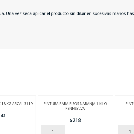
 Una vez seca aplicar el producto sin diluir en sucesivas manos hast
X 18 KG ARCAL 3119
PINTURA PARA PISOS NARANJA 1 KILO
PINT
PENNSYLVA
241
$
218
AÑADIR
AÑADIR