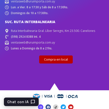
ventasweb@uruimporta.com.uy
Lun. a Vier. 8 a 17:30 y Sáb de 8 a 17:30hs.
Domingos de 10 a 17:30hs.
SUC. RUTA INTERBALNEARIA
Ruta Interbalnearia Gral. Líber Seregni, Km 23.500. Canelones
(598) 2924 8388 Int. 4
ventasweb@uruimporta.com.uy
Lunes a Domingo de 8 a 21hs.
Compra en local
chat_bubble
Chat con IA