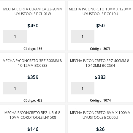
MECHA CORTA CERAMICA 23-93MM
MECHA P/CONCRETO 10MM X 120MM
UYUSTOOLS BCH01W
UYUSTOOLS BCC10U
SEGUÍ COMPRANDO
$
430
$
50
FINALIZÁ TU COMPRA
AÑADIR
AÑADIR
Código:
186
Código:
3071
MECHA P/CONCRETO 3PZ 300MM 8-
MECHA P/CONCRETO 3PZ 400MM 8-
10-12MM BCCS33
10-12MM BCCS34
$
359
$
383
AÑADIR
AÑADIR
Código:
422
Código:
1074
MECHA P/CONCRETO 5PZ 4-5-6-8-
MECHA P/CONCRETO 6MM X 100MM
10MM COROTOOLS LH1508
UYUSTOOLS BCC06U
$
146
$
26