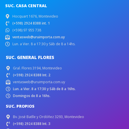
SUC. CASA CENTRAL
Hocquart 1676, Montevideo
(+598) 2924 8388 int. 1
(+598) 97 955 738
ventasweb@uruimporta.com.uy
Lun. a Vier. 8 a 17:30 y Sáb de 8 a 14hs.
SUC. GENERAL FLORES
Gral. Flores 3194, Montevideo
(+598) 2924 8388 Int. 2
ventasweb@uruimporta.com.uy
Lun. a Vier. 8 a 17:30 y Sáb de 8 a 16hs.
Domingos de 8 a 16hs.
SUC. PROPIOS
Bv. José Batlle y Ordóñez 3293, Montevideo
(+598) 2924 8388 Int. 3