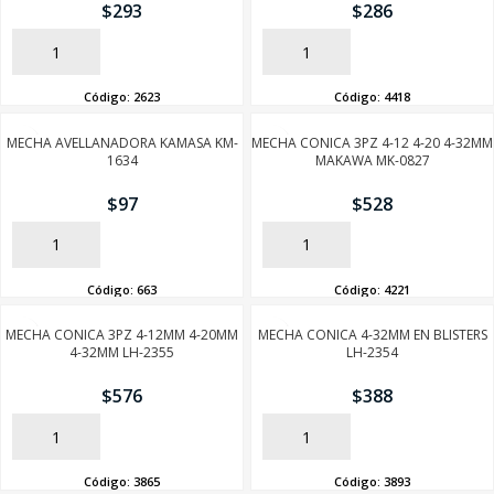
$
293
$
286
AÑADIR
AÑADIR
Código:
2623
Código:
4418
MECHA AVELLANADORA KAMASA KM-
MECHA CONICA 3PZ 4-12 4-20 4-32MM
1634
MAKAWA MK-0827
$
97
$
528
AÑADIR
AÑADIR
Código:
663
Código:
4221
MECHA CONICA 3PZ 4-12MM 4-20MM
MECHA CONICA 4-32MM EN BLISTERS
4-32MM LH-2355
LH-2354
$
576
$
388
AÑADIR
AÑADIR
Código:
3865
Código:
3893