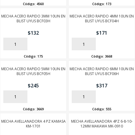
Código:
4560
Código:
173
MECHA ACERO RAPIDO 3MM 10UN EN
MECHA ACERO RAPIDO 4MM 10UN EN
BLIST UYUS BCF03H
BLIST UYUS BCF04H
$
132
$
171
AÑADIR
AÑADIR
Código:
175
Código:
3668
MECHA ACERO RAPIDO 5MM 10UN EN
MECHA ACERO RAPIDO 6MM 10UN EN
BLIST UYUS BCF05H
BLIST UYUS BCF06H
$
245
$
317
AÑADIR
AÑADIR
Código:
3669
Código:
555
MECHA AVELLANADORA 4 PZ KAMASA
MECHA AVELLANADORA 4PZ 6-8-10-
KM-1701
12MM MAKAWA MK-0910