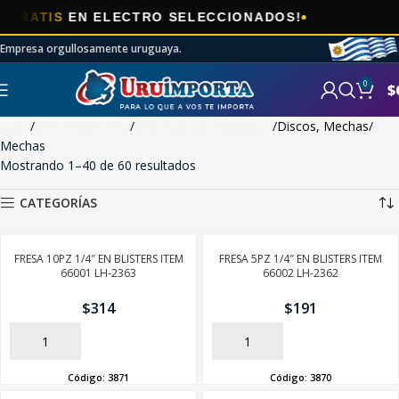
🎯
S
EN ELECTRO SELECCIONADOS!
AHOR
Empresa orgullosamente uruguaya.
0
$
Inicio
HERRAMIENTAS
Herramientas Manuales
Discos, Mechas
Mechas
Mostrando 1–40 de 60 resultados
CATEGORÍAS
FRESA 10PZ 1/4″ EN BLISTERS ITEM
FRESA 5PZ 1/4″ EN BLISTERS ITEM
66001 LH-2363
66002 LH-2362
$
314
$
191
AÑADIR
AÑADIR
Código:
3871
Código:
3870