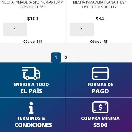
MECHA P/MADERA 5PZ 4-5-6-8-10MM
MECHA P/MADERA PLANA 1 1/2″
TOYOKI LH-260
UYUSTOOLS BCP112
$
100
$
84
AÑADIR
AÑADIR
Código:
314
Código:
751
1
2
→
ENVÍOS A TODO
FORMAS DE
EL PAÍS
PAGO
TERMINOS &
COMPRA MÍNIMA
CONDICIONES
$500