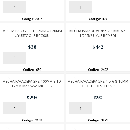
AÑADIR
AÑADIR
Código:
2087
Código:
490
MECHA P/CONCRETO 8MM X 120MM
MECHA P/MADERA 3PZ 200MM 3/8″
UYUSTOOLS BCC08U
1/2″ 5/8 UYUS BCM301
$
38
$
442
AÑADIR
AÑADIR
Código:
650
Código:
2422
MECHA P/MADERA 3PZ 400MM 8-10-
MECHA P/MADERA 5PZ 4-5-6-8-10MM
12MM MAKAWA MK-0367
CORO TOOLS LH-1509
$
293
$
90
AÑADIR
AÑADIR
Código:
2198
Código:
3221