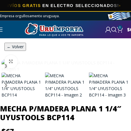
VÍOS GRATIS
EN ELECTRO SELECCIONADOS!
Empresa orgullosamente uruguaya.
0
$
← Volver
Click to enlarge
MECHA P/MADERA PLANA 1 1/4″
UYUSTOOLS BCP114