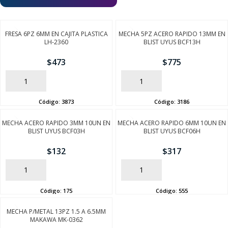
FRESA 6PZ 6MM EN CAJITA PLASTICA
MECHA 5PZ ACERO RAPIDO 13MM EN
LH-2360
BLIST UYUS BCF13H
$
473
$
775
AÑADIR
AÑADIR
Código:
3873
Código:
3186
MECHA ACERO RAPIDO 3MM 10UN EN
MECHA ACERO RAPIDO 6MM 10UN EN
BLIST UYUS BCF03H
BLIST UYUS BCF06H
$
132
$
317
AÑADIR
AÑADIR
Código:
175
Código:
555
MECHA P/METAL 13PZ 1.5 A 6.5MM
MAKAWA MK-0362