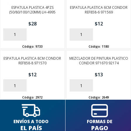
ESPATULA PLASTICA 4PZS
ESPATULA PLASTICA 6CM CONDOR
(50/80/100/120MM) LH-4995
REF858-6 971569
$
28
$
12
AÑADIR
AÑADIR
Código:
9733
Código:
1180
ESPATULA PLASTICA 8CM CONDOR
MEZCLADOR DE PINTURA PLASTICO
REF858-8 971570
CONDOR 971670 92174
$
12
$
13
AÑADIR
AÑADIR
Código:
2972
Código:
2649
ENVÍOS A TODO
FORMAS DE
EL PAÍS
PAGO