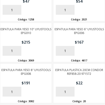
$
47
$
54
AÑADIR
AÑADIR
Código:
1258
Código:
2021
ESPATULA PARA YESO 10″ UYUSTOOLS
ESPATULA PARA YESO 6″ UYUSTOOLS
SEGUÍ COMPRANDO
EPG010
EPG006
FINALIZÁ TU COMPRA
$
215
$
167
AÑADIR
AÑADIR
Código:
3069
Código:
4617
ESPATULA PARA YESO 8″ UYUSTOOLS
ESPATULA PLASTICA 20CM CONDOR
EPG008
REF858-20 971572
$
191
$
22
AÑADIR
AÑADIR
Código:
3082
Código:
20