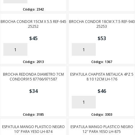
Código:
2342
BROCHA CONDOR 15CM X 5.5 REF-945
BROCHA CONDOR 18CM X 7.5 REF-940
25252
25253
$
45
$
53
AÑADIR
AÑADIR
Código:
2013
Código:
1367
BROCHA REDONDA DIAMETRO 7CM
ESPATULA CHAPISTA METALICA 4PZ 5
CONDOR915 87766/971587
8 10 12CM LH-176
$
34
$
46
AÑADIR
AÑADIR
Código:
3185
Código:
3303
ESPATULA MANGO PLASTICO NEGRO
ESPATULA MANGO PLASTICO NEGRO
10″ PARA YESO LH-874
12″ PARA YESO LH-875