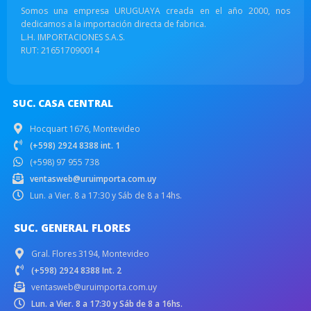
Somos una empresa URUGUAYA creada en el año 2000, nos
dedicamos a la importación directa de fabrica.
L.H. IMPORTACIONES S.A.S.
RUT: 216517090014
SUC. CASA CENTRAL
Hocquart 1676, Montevideo
(+598) 2924 8388 int. 1
(+598) 97 955 738
ventasweb@uruimporta.com.uy
Lun. a Vier. 8 a 17:30 y Sáb de 8 a 14hs.
SUC. GENERAL FLORES
Gral. Flores 3194, Montevideo
(+598) 2924 8388 Int. 2
ventasweb@uruimporta.com.uy
Lun. a Vier. 8 a 17:30 y Sáb de 8 a 16hs.