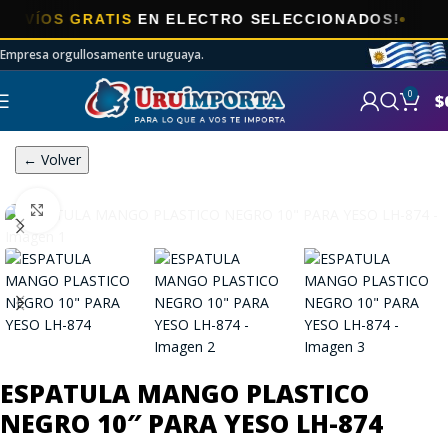
ÍOS GRATIS
EN ELECTRO SELECCIONADOS!
Empresa orgullosamente uruguaya.
0
$
← Volver
Click to enlarge
ESPATULA MANGO PLASTICO
NEGRO 10″ PARA YESO LH-874