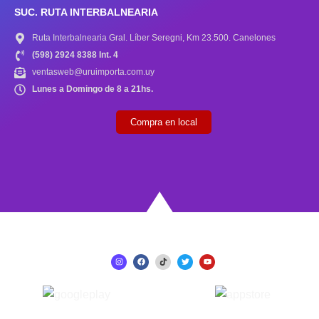
SUC. RUTA INTERBALNEARIA
Ruta Interbalnearia Gral. Líber Seregni, Km 23.500. Canelones
(598) 2924 8388 Int. 4
ventasweb@uruimporta.com.uy
Lunes a Domingo de 8 a 21hs.
Compra en local