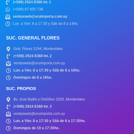
(+598) 2924 8388 int. 1
(+598) 97 955 738
ventasweb@uruimporta.com.uy
Lun. a Vier. 8 a 17:30 y Sáb de 8 a 14hs.
SUC. GENERAL FLORES
Gral. Flores 3194, Montevideo
(+598) 2924 8388 Int. 2
ventasweb@uruimporta.com.uy
Lun. a Vier. 8 a 17:30 y Sáb de 8 a 16hs.
Domingos de 8 a 16hs.
SUC. PROPIOS
Bv. José Batlle y Ordóñez 3293, Montevideo
(+598) 2924 8388 Int. 3
ventasweb@uruimporta.com.uy
Lun. a Vier. 8 a 17:30 y Sáb de 8 a 17:30hs.
Domingos de 10 a 17:30hs.