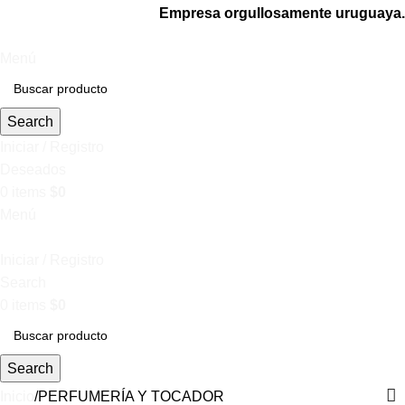
Empresa orgullosamente uruguaya.
Menú
Search
Iniciar / Registro
Deseados
0
items
$
0
Menú
Iniciar / Registro
Search
0
items
$
0
Search
Inicio
PERFUMERÍA Y TOCADOR