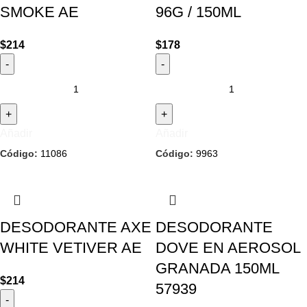
SMOKE AE
96G / 150ML
SEGUÍ COMPRANDO
$
214
$
178
FINALIZÁ TU COMPRA
Añadir
Añadir
Código:
11086
Código:
9963
DESODORANTE AXE
DESODORANTE
WHITE VETIVER AE
DOVE EN AEROSOL
GRANADA 150ML
$
214
57939