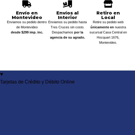
Envío en
Envíos al
Retiro en
Montevideo
Interior
Local
Enviamos su pedido dentro
Enviamos su pedido hasta
Retire su pedido web
de Montevideo
Tres Cruces sin costo.
únicamente en
nuestra
desde $299 imp. inc.
Despachamos
por la
sucursal Casa Central en
agencia de su agrado.
Hocquart 1676,
Montevideo.
Tarjetas de Crédito y Débito Online