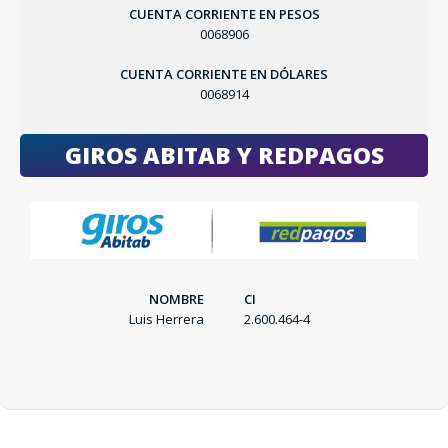
CUENTA CORRIENTE EN PESOS
0068906
SEGUÍ COMPRANDO
CUENTA CORRIENTE EN DÓLARES
0068914
FINALIZÁ TU COMPRA
GIROS ABITAB Y REDPAGOS
NOMBRE
CI
Luis Herrera
2.600.464-4