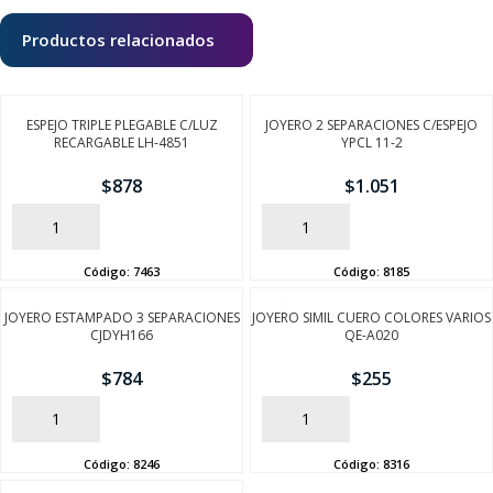
Productos relacionados
ESPEJO TRIPLE PLEGABLE C/LUZ
JOYERO 2 SEPARACIONES C/ESPEJO
RECARGABLE LH-4851
YPCL 11-2
$
878
$
1.051
AÑADIR
AÑADIR
Código:
7463
Código:
8185
JOYERO ESTAMPADO 3 SEPARACIONES
JOYERO SIMIL CUERO COLORES VARIOS
CJDYH166
QE-A020
$
784
$
255
AÑADIR
AÑADIR
Código:
8246
Código:
8316