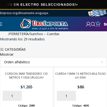
🎯
N ELECTRO SELECCIONADOS!
AHORA
E
Empresa orgullosamente uruguaya.
0
$
Inicio
FERRETERÍA
Sunchos – Cuerdas
Mostrando los 29 resultados
CATEGORÍAS
Mostrar
40
80
120
CORDON 3MM TENDEDERO 125
CUERDA 10MM 15 METROS MULTIUSO
METROS 11004 URUGUAY
LH-3941
$
1.265
$
86
AÑADIR
AÑADIR
Código:
2088
Código:
4690