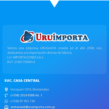
Somos una empresa URUGUAYA creada en el año 2000, nos
dedicamos a la importación directa de fabrica.
L.H. IMPORTACIONES S.A.S.
RUT: 216517090014
SUC. CASA CENTRAL
Hocquart 1676, Montevideo
(+598) 2924 8388 int. 1
(+598) 97 955 738
ventasweb@uruimporta.com.uy