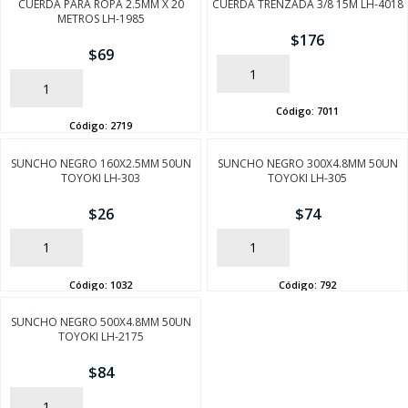
CUERDA PARA ROPA 2.5MM X 20
CUERDA TRENZADA 3/8 15M LH-4018
METROS LH-1985
$
176
$
69
AÑADIR
AÑADIR
Código:
7011
Código:
2719
SUNCHO NEGRO 160X2.5MM 50UN
SUNCHO NEGRO 300X4.8MM 50UN
TOYOKI LH-303
TOYOKI LH-305
$
26
$
74
AÑADIR
AÑADIR
Código:
1032
Código:
792
SUNCHO NEGRO 500X4.8MM 50UN
TOYOKI LH-2175
$
84
AÑADIR