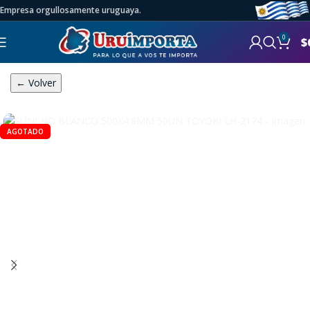
Empresa orgullosamente uruguaya.
0
$
← Volver
AGOTADO