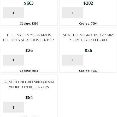
$
603
$
202
AÑADIR
AÑADIR
Código:
1390
Código:
7004
HILO NYLON 50 GRAMOS
SUNCHO NEGRO 160X2.5MM
COLORES SURTIDOS LH-1986
50UN TOYOKI LH-303
$
26
$
26
AÑADIR
AÑADIR
SEGUÍ COMPRANDO
Código:
3033
Código:
1032
FINALIZÁ TU COMPRA
SUNCHO NEGRO 500X4.8MM
50UN TOYOKI LH-2175
$
84
AÑADIR