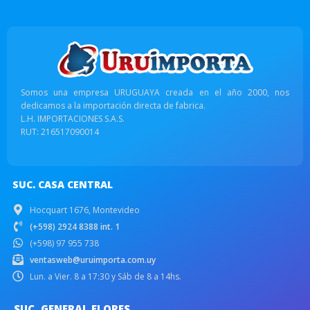
Somos una empresa URUGUAYA creada en el año 2000, nos
dedicamos a la importación directa de fabrica.
L.H. IMPORTACIONES S.A.S.
RUT: 216517090014
SUC. CASA CENTRAL
Hocquart 1676, Montevideo
(+598) 2924 8388 int. 1
(+598) 97 955 738
ventasweb@uruimporta.com.uy
Lun. a Vier. 8 a 17:30 y Sáb de 8 a 14hs.
SUC. GENERAL FLORES