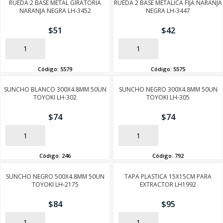
RUEDA 2 BASE METAL GIRATORIA
RUEDA 2 BASE METALICA FIJA NARANJA
NARANJA NEGRA LH-3452
NEGRA LH-3447
$
51
$
42
AÑADIR
AÑADIR
Código:
5579
Código:
5575
SUNCHO BLANCO 300X4.8MM 50UN
SUNCHO NEGRO 300X4.8MM 50UN
TOYOKI LH-302
TOYOKI LH-305
SEGUÍ COMPRANDO
$
74
$
74
FINALIZÁ TU COMPRA
AÑADIR
AÑADIR
Código:
246
Código:
792
SUNCHO NEGRO 500X4.8MM 50UN
TAPA PLASTICA 15X15CM PARA
TOYOKI LH-2175
EXTRACTOR LH1992
$
84
$
95
AÑADIR
AÑADIR