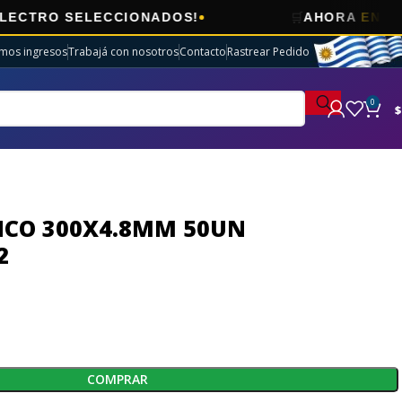
🛒
 SELECCIONADOS!
AHORA
ENVÍOS GRAT
imos ingresos
Trabajá con nosotros
Contacto
Rastrear Pedido
0
$
CO 300X4.8MM 50UN
2
COMPRAR