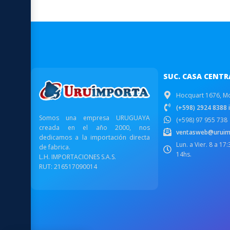
SUC. CASA CENTR
Hocquart 1676, M
(+598) 2924 8388 i
Somos una empresa URUGUAYA
(+598) 97 955 738
creada en el año 2000, nos
ventasweb@uruim
dedicamos a la importación directa
Lun. a Vier. 8 a 17
de fabrica.
14hs.
L.H. IMPORTACIONES S.A.S.
RUT: 216517090014