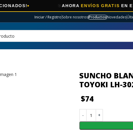
🎯
OS!
AHORA
ENVÍOS GRATIS
EN ELECTRO
Iniciar / Registro
Sobre nosotros
Productos
Novedades
Últ
SUNCHO BLAN
TOYOKI LH-30
$
74