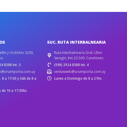
IOS
SUC. RUTA INTERBALNEARIA
atlle y Ordóñez 3293,
Ruta Interbalnearia Gral. Líber
eo
Seregni, Km 23.500. Canelones
4 8388 Int. 3
(598) 2924 8388 Int. 4
b@uruimporta.com.uy
ventasweb@uruimporta.com.uy
r. 8 a 17:30 y Sáb de 8 a
Lunes a Domingo de 8 a 21hs.
de 10 a 17:30hs.