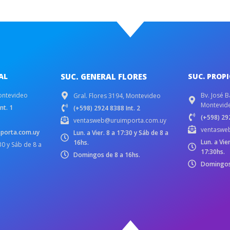
AL
SUC. GENERAL FLORES
SUC. PROP
ontevideo
Bv. José B
Gral. Flores 3194, Montevideo
Montevid
nt. 1
(+598) 2924 8388 Int. 2
(+598) 292
ventasweb@uruimporta.com.uy
ventaswe
porta.com.uy
Lun. a Vier. 8 a 17:30 y Sáb de 8 a
Lun. a Vie
16hs.
:30 y Sáb de 8 a
17:30hs.
Domingos de 8 a 16hs.
Domingos 