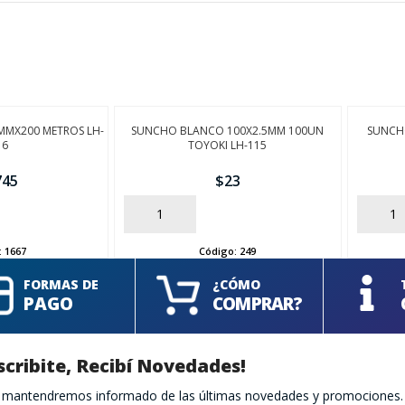
MMX200 METROS LH-
SUNCHO BLANCO 100X2.5MM 100UN
SUNCH
16
TOYOKI LH-115
745
$
23
AÑADIR
AÑADIR
:
1667
Código:
249
FORMAS DE
¿CÓMO
PAGO
COMPRAR?
scribite, Recibí Novedades!
te mantendremos informado de las últimas novedades y promociones.