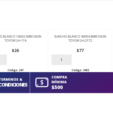
O BLANCO 160X2.5MM 50UN
SUNCHO BLANCO 400X4.8MM 50UN
TOYOKI LH-116
TOYOKI LH-2172
$
26
$
77
AÑADIR
Código:
247
Código:
3452
COMPRA
TERMINOS &
MÍNIMA
CONDICIONES
$500