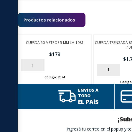
Productos relacionados
CUERDA 50 METROS 5 MM LH-1981
CUERDA TRENZADA 8
40
$
179
$
1.
AÑADIR
AÑADIR
Código:
2074
Código
ENVÍOS A
TODO
EL PAÍS
¡Sub
Ingresá tu correo en el popup y 