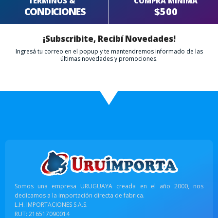
TERMINOS &
COMPRA MÍNIMA
CONDICIONES
$500
¡Subscribite, Recibí Novedades!
Ingresá tu correo en el popup y te mantendremos informado de las
últimas novedades y promociones.
Somos una empresa URUGUAYA creada en el año 2000, nos
dedicamos a la importación directa de fabrica.
L.H. IMPORTACIONES S.A.S.
RUT: 216517090014