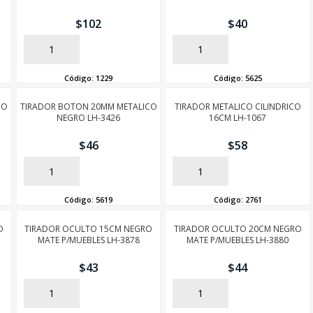
$
102
$
40
AÑADIR
AÑADIR
Código:
1229
Código:
5625
CO
TIRADOR BOTON 20MM METALICO
TIRADOR METALICO CILINDRICO
NEGRO LH-3426
16CM LH-1067
$
46
$
58
AÑADIR
AÑADIR
Código:
5619
Código:
2761
O
TIRADOR OCULTO 15CM NEGRO
TIRADOR OCULTO 20CM NEGRO
MATE P/MUEBLES LH-3878
MATE P/MUEBLES LH-3880
$
43
$
44
AÑADIR
AÑADIR