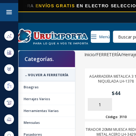
AHORA
ENVÍOS GRATIS
EN ELECTRO SELECCIONADOS
Menú
Inicio
FERRETERÍA
Herraj
Categorías.
←
VOLVER A FERRETERÍA
AGARRADERA METALICA 3 1
NIQUELADA LH-1378
Bisagras
$
44
Herrajes Varios
AÑADIR
Herramientas Varias
Código:
3110
Mensulas
TIRADOR 20MM MUESCA RE
METAL ACERO LH-3429
Pasadores