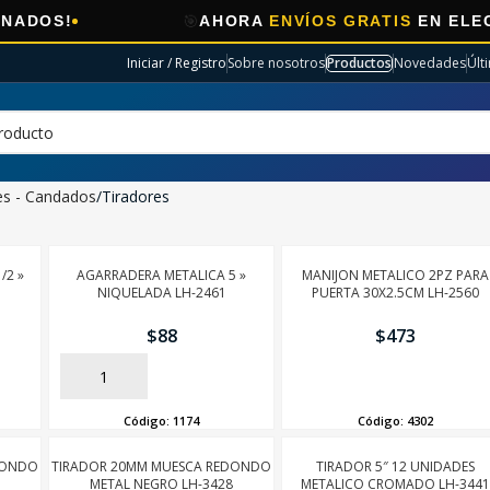
🎯
!
AHORA
ENVÍOS GRATIS
EN ELECTRO S
Iniciar / Registro
Sobre nosotros
Productos
Novedades
Últ
es - Candados
Tiradores
/2 »
AGARRADERA METALICA 5 »
MANIJON METALICO 2PZ PARA
NIQUELADA LH-2461
PUERTA 30X2.5CM LH-2560
$
88
$
473
AÑADIR
AÑADIR
Código:
1174
Código:
4302
DONDO
TIRADOR 20MM MUESCA REDONDO
TIRADOR 5″ 12 UNIDADES
METAL NEGRO LH-3428
METALICO CROMADO LH-3441