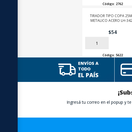
Código:
2762
TIRADOR TIPO COPA 25
METALICO ACERO LH-34
$
54
AÑADIR
Código:
5622
ENVÍOS A
TODO
EL PAÍS
¡Sub
Ingresá tu correo en el popup y 