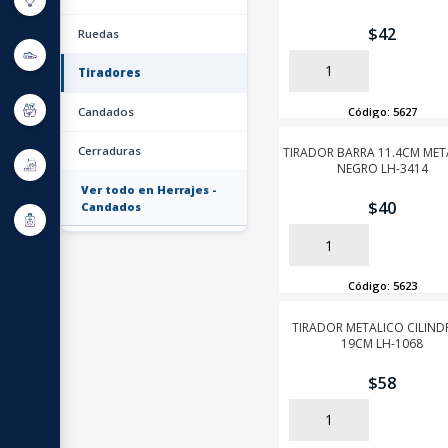
$
42
Ruedas
AÑADIR
Tiradores
Código:
5627
Candados
Cerraduras
TIRADOR BARRA 11.4CM MET
NEGRO LH-3414
Ver todo en Herrajes -
$
40
Candados
AÑADIR
Código:
5623
TIRADOR METALICO CILIND
19CM LH-1068
$
58
AÑADIR