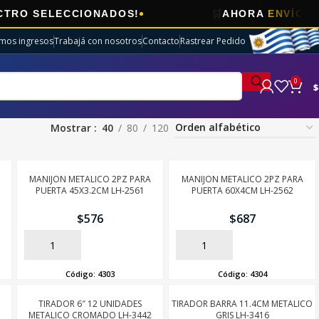
🛒
ELECCIONADOS!
AHORA
ENVÍOS GRATI
imos ingresos
Trabajá con nosotros
Contacto
Rastrear Pedido
0
$
Mostrar
40
80
120
MANIJON METALICO 2PZ PARA
MANIJON METALICO 2PZ PARA
PUERTA 45X3.2CM LH-2561
PUERTA 60X4CM LH-2562
$
576
$
687
AÑADIR
AÑADIR
Código:
4303
Código:
4304
TIRADOR 6″ 12 UNIDADES
TIRADOR BARRA 11.4CM METALICO
METALICO CROMADO LH-3442
GRIS LH-3416