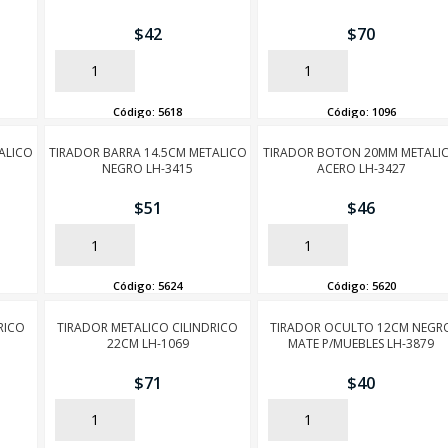
$
42
$
70
AÑADIR
AÑADIR
Código:
5618
Código:
1096
ALICO
TIRADOR BARRA 14.5CM METALICO
TIRADOR BOTON 20MM METALI
NEGRO LH-3415
ACERO LH-3427
$
51
$
46
AÑADIR
AÑADIR
Código:
5624
Código:
5620
RICO
TIRADOR METALICO CILINDRICO
TIRADOR OCULTO 12CM NEGR
22CM LH-1069
MATE P/MUEBLES LH-3879
$
71
$
40
AÑADIR
AÑADIR