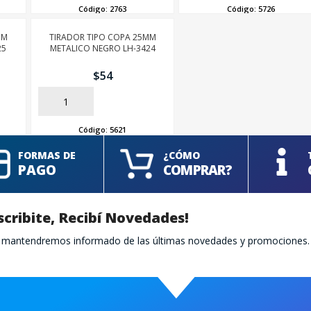
Código:
2763
Código:
5726
SEGUÍ COMPRANDO
MM
TIRADOR TIPO COPA 25MM
FINALIZÁ TU COMPRA
25
METALICO NEGRO LH-3424
$
54
AÑADIR
Código:
5621
FORMAS DE
¿CÓMO
PAGO
COMPRAR?
scribite, Recibí Novedades!
te mantendremos informado de las últimas novedades y promociones.