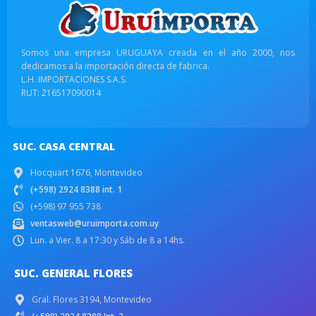
Somos una empresa URUGUAYA creada en el año 2000, nos
dedicamos a la importación directa de fabrica.
L.H. IMPORTACIONES S.A.S.
RUT: 216517090014
SUC. CASA CENTRAL
Hocquart 1676, Montevideo
(+598) 2924 8388 int. 1
(+598) 97 955 738
ventasweb@uruimporta.com.uy
Lun. a Vier. 8 a 17:30 y Sáb de 8 a 14hs.
SUC. GENERAL FLORES
Gral. Flores 3194, Montevideo