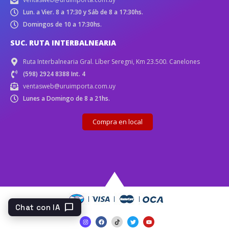
Lun. a Vier. 8 a 17:30 y Sáb de 8 a 17:30hs.
Domingos de 10 a 17:30hs.
SUC. RUTA INTERBALNEARIA
Ruta Interbalnearia Gral. Líber Seregni, Km 23.500. Canelones
(598) 2924 8388 Int. 4
ventasweb@uruimporta.com.uy
Lunes a Domingo de 8 a 21hs.
Compra en local
chat_bubble
Chat con IA