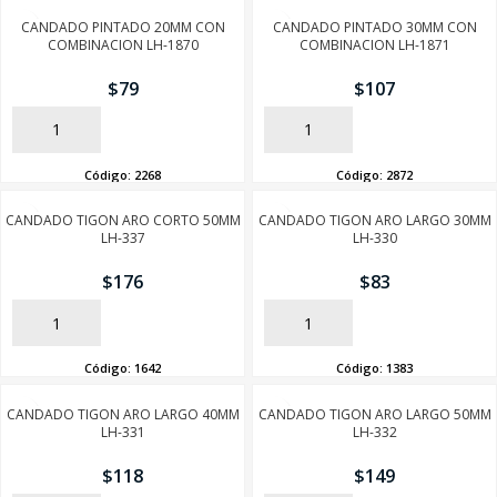
CANDADO PINTADO 20MM CON
CANDADO PINTADO 30MM CON
COMBINACION LH-1870
COMBINACION LH-1871
SEGUÍ COMPRANDO
$
79
$
107
FINALIZÁ TU COMPRA
AÑADIR
AÑADIR
Código:
2268
Código:
2872
CANDADO TIGON ARO CORTO 50MM
CANDADO TIGON ARO LARGO 30MM
LH-337
LH-330
$
176
$
83
AÑADIR
AÑADIR
Código:
1642
Código:
1383
CANDADO TIGON ARO LARGO 40MM
CANDADO TIGON ARO LARGO 50MM
LH-331
LH-332
$
118
$
149