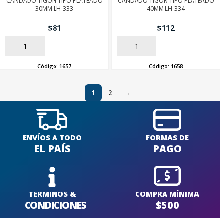
CANDADO TIGON TIPO PLATEADO
CANDADO TIGON TIPO PLATEADO
30MM LH-333
40MM LH-334
$
81
$
112
AÑADIR
AÑADIR
Código:
1657
Código:
1658
1
2
→
ENVÍOS A TODO
FORMAS DE
EL PAÍS
PAGO
TERMINOS &
COMPRA MÍNIMA
CONDICIONES
$500