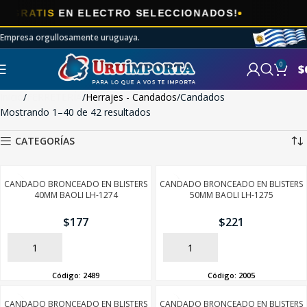
🎯
IS
EN ELECTRO SELECCIONADOS!
AHO
Empresa orgullosamente uruguaya.
0
$
Inicio
FERRETERÍA
Herrajes - Candados
Candados
Mostrando 1–40 de 42 resultados
CATEGORÍAS
CANDADO BRONCEADO EN BLISTERS
CANDADO BRONCEADO EN BLISTERS
40MM BAOLI LH-1274
50MM BAOLI LH-1275
$
177
$
221
AÑADIR
AÑADIR
Código:
2489
Código:
2005
CANDADO BRONCEADO EN BLISTERS
CANDADO BRONCEADO EN BLISTERS