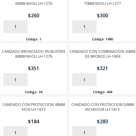
60MM BAOLI LH-1276
70MM BAOLI LH-1277
$
260
$
300
AÑADIR
AÑADIR
Código:
1
Código:
1490
CANDADO BRONCEADO EN BLISTERS
CANDADO CON COMBINACION 30MM
80MM BAOLI LH-1278
DE BRONCE LH-1869
$
351
$
321
AÑADIR
AÑADIR
Código:
34
Código:
444
CANDADO CON PROTECCION 40MM
CANDADO CON PROTECCION 50MM
HOSI LH-1872
RICHDOOR LH-1873
$
184
$
283
AÑADIR
AÑADIR