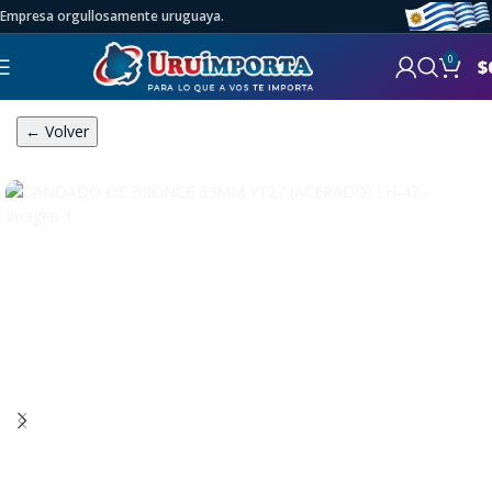
Empresa orgullosamente uruguaya.
0
$
← Volver