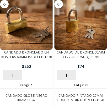
CANDADO BRONCEADO EN
CANDADO DE BRONCE 32MM
BLISTERS 60MM BAOLI LH-1276
YT27 (ACERADO)LH-44
$
260
$
74
AÑADIR
AÑADIR
Código:
1
Código:
23
SEGUÍ COMPRANDO
CANDADO GLOBE NEGRO
CANDADO PINTADO 20MM
30MM LH-48
CON COMBINACION LH-1870
FINALIZÁ TU COMPRA