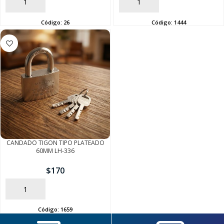
AÑADIR
AÑADIR
Código:
26
Código:
1444
SEGUÍ COMPRANDO
FINALIZÁ TU COMPRA
CANDADO TIGON TIPO PLATEADO
60MM LH-336
$
170
AÑADIR
Código:
1659