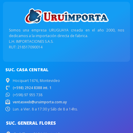
Somos una empresa URUGUAYA creada en el año 2000, nos
dedicamos a la importación directa de fabrica.
L.H. IMPORTACIONES S.A.S.
RUT: 216517090014
SUC. CASA CENTRAL
Hocquart 1676, Montevideo
(+598) 2924 8388 int. 1
(+598) 97 955 738
ventasweb@uruimporta.com.uy
Lun. a Vier. 8 a 17:30 y Sáb de 8 a 14hs.
SUC. GENERAL FLORES