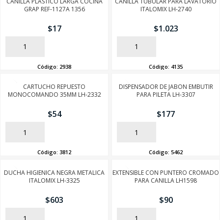
CANILLA PLASTICO LARGA COCINA
CANILLA TUBULAR PARA LAVATORIO
GRAP REF-1127A 1356
ITALOMIX LH-2740
SEGUÍ COMPRANDO
$
17
$
1.023
AÑADIR
AÑADIR
FINALIZÁ TU COMPRA
Código:
2938
Código:
4135
CARTUCHO REPUESTO
DISPENSADOR DE JABON EMBUTIR
MONOCOMANDO 35MM LH-2332
PARA PILETA LH-3307
$
54
$
177
AÑADIR
AÑADIR
Código:
3812
Código:
5462
DUCHA HIGIENICA NEGRA METALICA
EXTENSIBLE CON PUNTERO CROMADO
ITALOMIX LH-3325
PARA CANILLA LH1598
$
603
$
90
AÑADIR
AÑADIR