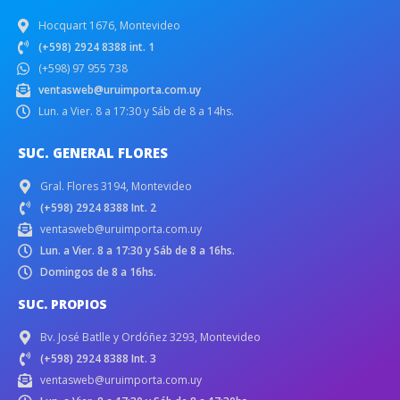
Hocquart 1676, Montevideo
(+598) 2924 8388 int. 1
(+598) 97 955 738
ventasweb@uruimporta.com.uy
Lun. a Vier. 8 a 17:30 y Sáb de 8 a 14hs.
SUC. GENERAL FLORES
Gral. Flores 3194, Montevideo
(+598) 2924 8388 Int. 2
ventasweb@uruimporta.com.uy
Lun. a Vier. 8 a 17:30 y Sáb de 8 a 16hs.
Domingos de 8 a 16hs.
SUC. PROPIOS
Bv. José Batlle y Ordóñez 3293, Montevideo
(+598) 2924 8388 Int. 3
ventasweb@uruimporta.com.uy