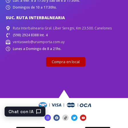
Lun. a Vier. 8 a 17:30 y Sáb de 8 a 17:30hs.
Domingos de 10 a 17:30hs.
SUC. RUTA INTERBALNEARIA
Ruta Interbalnearia Gral. Líber Seregni, Km 23.500. Canelones
(598) 2924 8388 Int. 4
ventasweb@uruimporta.com.uy
Lunes a Domingo de 8 a 21hs.
Compra en local
chat_bubble
Chat con IA