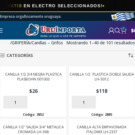
🎯
IS
EN ELECTRO SELECCIONADOS!
AHOR
Empresa orgullosamente uruguaya.
0
$
Inicio
GRIFERÍA
Canillas – Grifos
Mostrando 1–40 de 101 resultados
CATEGORÍAS
CANILLA 1/2 3/4 NEGRA PLASTICA
CANILLA 1/2¨PLASTICA DOBLE SALIDA
PLASBOHN 001003
LH-3012
$
26
$
118
AÑADIR
AÑADIR
Código:
3852
Código:
2885
CANILLA 1/2″ SALIDA 3/4″ METALICA
CANILLA ALTA EMPAVONADA
CROMADA LH-368
ITALOMIX LH-2337