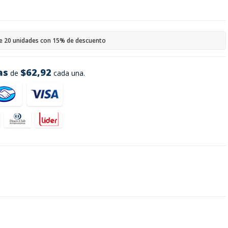
e 20 unidades con 15% de descuento
as
$62,92
de
cada una.
s