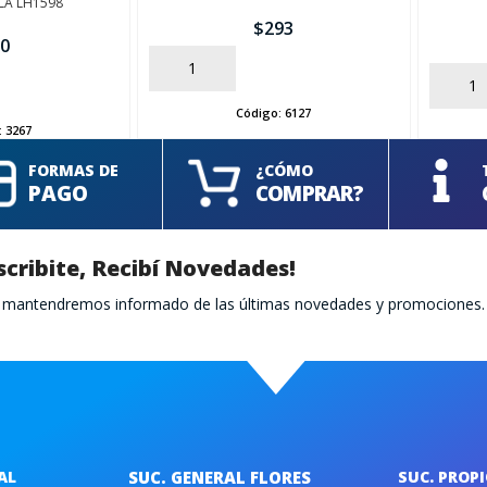
LA LH1598
$
293
0
AÑADIR
AÑADIR
Código:
6127
:
3267
FORMAS DE
¿CÓMO
PAGO
COMPRAR?
scribite, Recibí Novedades!
te mantendremos informado de las últimas novedades y promociones.
AL
SUC. GENERAL FLORES
SUC. PROP