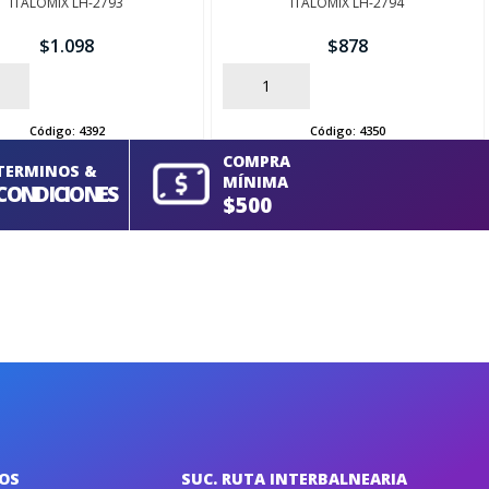
ITALOMIX LH-2793
ITALOMIX LH-2794
$
1.098
$
878
AÑADIR
Código:
4392
Código:
4350
COMPRA
TERMINOS &
MÍNIMA
CONDICIONES
$500
IOS
SUC. RUTA INTERBALNEARIA