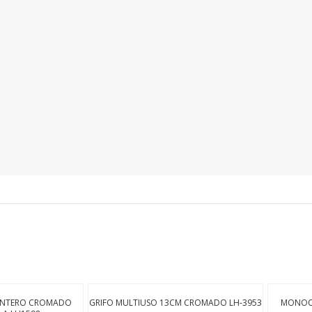
SEGUÍ COMPRANDO
FINALIZÁ TU COMPRA
PUNTERO CROMADO
GRIFO MULTIUSO 13CM CROMADO LH-3953
MONOC