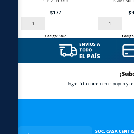
PILETA LH-3307
PARA CANIL
$
177
$
9
AÑADIR
AÑADIR
Código:
5462
Código
ENVÍOS A
TODO
EL PAÍS
¡Sub
Ingresá tu correo en el popup y 
SUC. CASA CENTR