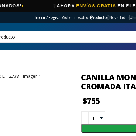
🎯
AHORA
ENVÍOS GRATIS
EN ELECTRO SE
Iniciar / Registro
Sobre nosotros
Productos
Novedades
Últ
CANILLA MO
CROMADA ITA
$
755