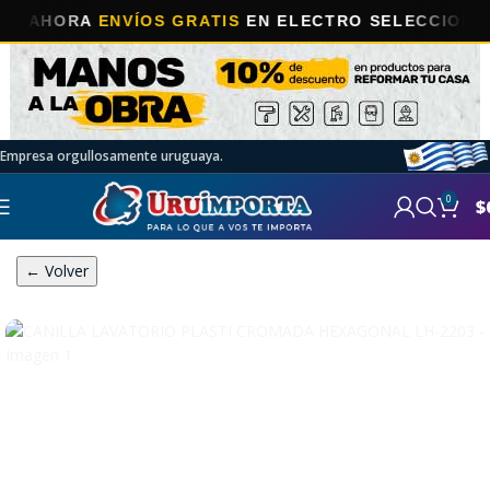
HORA
ENVÍOS GRATIS
EN ELECTRO SELECCIONADOS!
Empresa orgullosamente uruguaya.
0
$
← Volver