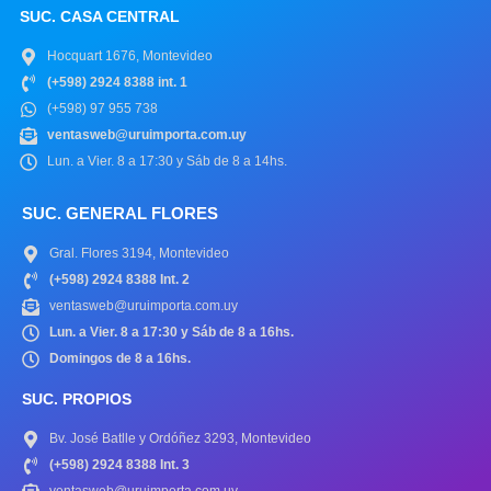
SUC. CASA CENTRAL
Hocquart 1676, Montevideo
(+598) 2924 8388 int. 1
(+598) 97 955 738
ventasweb@uruimporta.com.uy
Lun. a Vier. 8 a 17:30 y Sáb de 8 a 14hs.
SUC. GENERAL FLORES
Gral. Flores 3194, Montevideo
(+598) 2924 8388 Int. 2
ventasweb@uruimporta.com.uy
Lun. a Vier. 8 a 17:30 y Sáb de 8 a 16hs.
Domingos de 8 a 16hs.
SUC. PROPIOS
Bv. José Batlle y Ordóñez 3293, Montevideo
(+598) 2924 8388 Int. 3