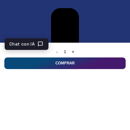
chat_bubble
Chat con IA
COMPRAR