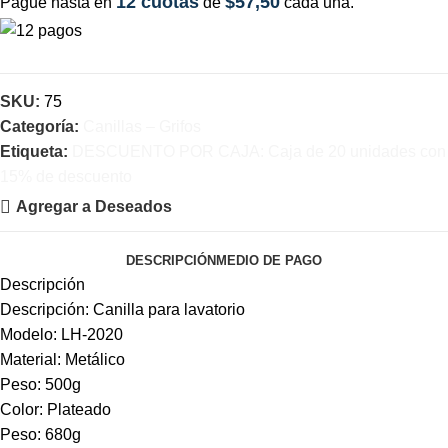
12 cuotas
$57,50
Pague hasta en
de
cada una.
SKU:
75
Categoría:
Canillas – Grifos
Etiqueta:
DESCUENTO POR CAJA: Caja de 20 unidades con
15% de descuento
Agregar a Deseados
DESCRIPCIÓN
MEDIO DE PAGO
Descripción
Descripción: Canilla para lavatorio
Modelo: LH-2020
Material: Metálico
Peso: 500g
Color: Plateado
Peso: 680g