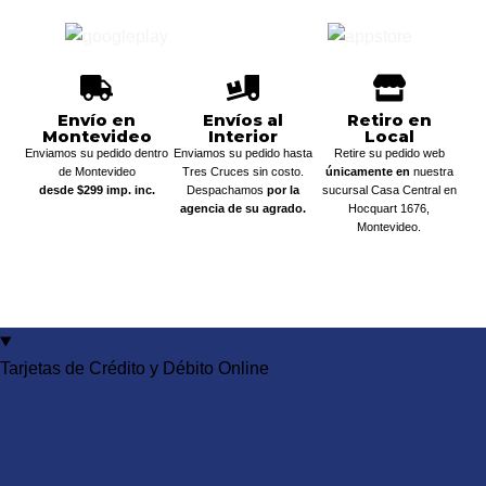
Envío en
Envíos al
Retiro en
Montevideo
Interior
Local
Enviamos su pedido dentro
Enviamos su pedido hasta
Retire su pedido web
de Montevideo
Tres Cruces sin costo.
únicamente en
nuestra
desde $299 imp. inc.
Despachamos
por la
sucursal Casa Central en
agencia de su agrado.
Hocquart 1676,
Montevideo.
Tarjetas de Crédito y Débito Online