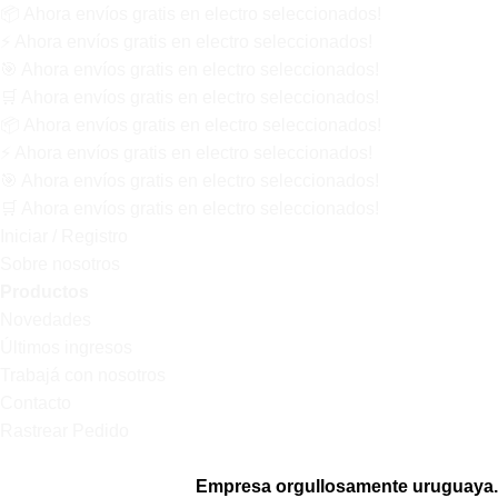
📦
Ahora
envíos gratis
en electro seleccionados!
⚡
Ahora
envíos gratis
en electro seleccionados!
🎯
Ahora
envíos gratis
en electro seleccionados!
🛒
Ahora
envíos gratis
en electro seleccionados!
📦
Ahora
envíos gratis
en electro seleccionados!
⚡
Ahora
envíos gratis
en electro seleccionados!
🎯
Ahora
envíos gratis
en electro seleccionados!
🛒
Ahora
envíos gratis
en electro seleccionados!
Iniciar / Registro
Sobre nosotros
Productos
Novedades
Últimos ingresos
Trabajá con nosotros
Contacto
Rastrear Pedido
Empresa orgullosamente uruguaya.