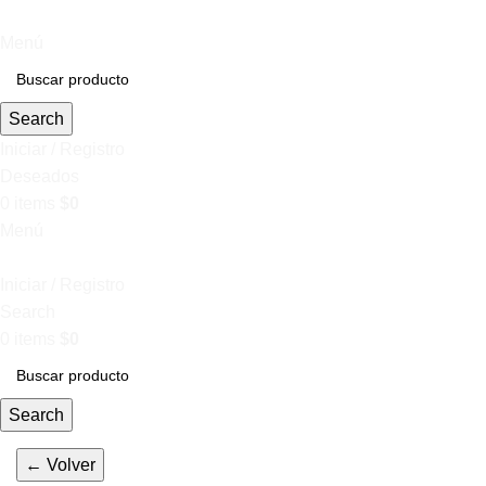
Menú
Search
Iniciar / Registro
Deseados
0
items
$
0
Menú
Iniciar / Registro
Search
0
items
$
0
Search
← Volver