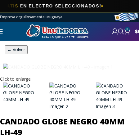
🎯
IS
EN ELECTRO SELECCIONADOS!
AHOR
Empresa orgullosamente uruguaya.
0
$
← Volver
Click to enlarge
CANDADO GLOBE NEGRO 40MM
LH-49