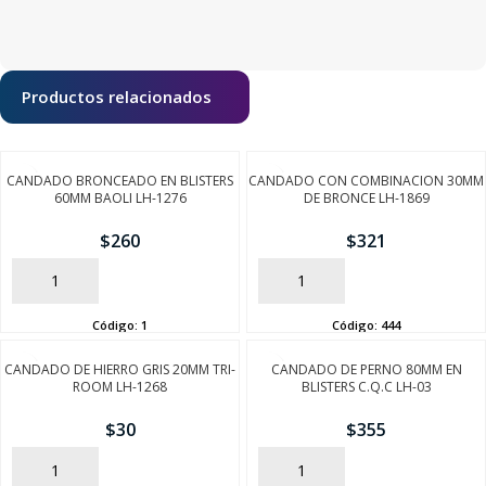
Productos relacionados
CANDADO BRONCEADO EN BLISTERS
CANDADO CON COMBINACION 30MM
60MM BAOLI LH-1276
DE BRONCE LH-1869
$
260
$
321
AÑADIR
AÑADIR
Código:
1
Código:
444
CANDADO DE HIERRO GRIS 20MM TRI-
CANDADO DE PERNO 80MM EN
ROOM LH-1268
BLISTERS C.Q.C LH-03
$
30
$
355
AÑADIR
AÑADIR