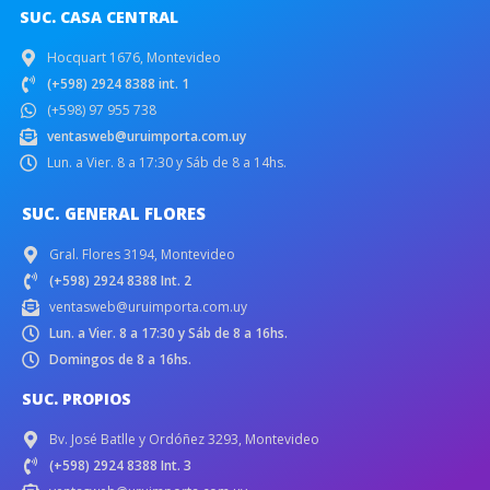
SUC. CASA CENTRAL
Hocquart 1676, Montevideo
(+598) 2924 8388 int. 1
(+598) 97 955 738
ventasweb@uruimporta.com.uy
Lun. a Vier. 8 a 17:30 y Sáb de 8 a 14hs.
SUC. GENERAL FLORES
Gral. Flores 3194, Montevideo
(+598) 2924 8388 Int. 2
ventasweb@uruimporta.com.uy
Lun. a Vier. 8 a 17:30 y Sáb de 8 a 16hs.
Domingos de 8 a 16hs.
SUC. PROPIOS
Bv. José Batlle y Ordóñez 3293, Montevideo
(+598) 2924 8388 Int. 3