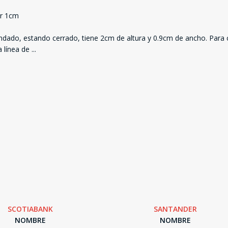
or 1cm
l candado, estando cerrado, tiene 2cm de altura y 0.9cm de ancho. Para
a línea de
...
SCOTIABANK
SANTANDER
NOMBRE
NOMBRE