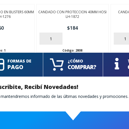
 EN BLISTERS 60MM
CANDADO CON PROTECCION 40MM HOSI
CANDA
H-1276
LH-1872
60
$
184
AÑADIR
AÑADIR
go:
1
Código:
2808
FORMAS DE
¿CÓMO
PAGO
COMPRAR?
scribite, Recibí Novedades!
te mantendremos informado de las últimas novedades y promociones.