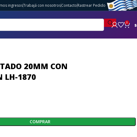
imos ingresos
Trabajá con nosotros
Contacto
Rastrear Pedido
0
$
NTADO 20MM CON
 LH-1870
COMPRAR