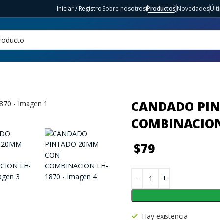
Iniciar / Registro
Sobre nosotros
Productos
Novedades
Últ
CANDADO PI
COMBINACION
$
79
Hay existencia