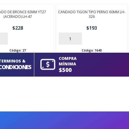
DO DE BRONCE 63MM YT27
CANDADO TIGON TIPO PERNO 60MM LH-
(ACERADO) LH-47
326
$
228
$
193
AÑADIR
Código:
27
Código:
1640
COMPRA
TERMINOS &
MÍNIMA
CONDICIONES
$500