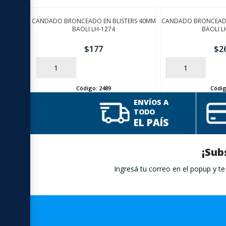
CANDADO BRONCEADO EN BLISTERS 40MM
CANDADO BRONCEADO
BAOLI LH-1274
BAOLI L
$
177
$
2
AÑADIR
AÑADIR
Código:
2489
Códi
ENVÍOS A
TODO
EL PAÍS
¡Sub
Ingresá tu correo en el popup y 