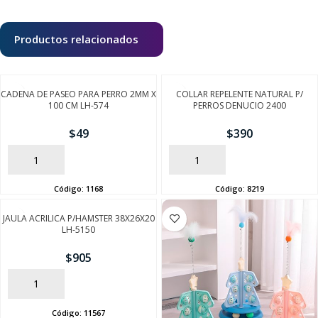
Productos relacionados
CADENA DE PASEO PARA PERRO 2MM X
COLLAR REPELENTE NATURAL P/
100 CM LH-574
PERROS DENUCIO 2400
$
49
$
390
AÑADIR
AÑADIR
Código:
1168
Código:
8219
JAULA ACRILICA P/HAMSTER 38X26X20
LH-5150
$
905
AÑADIR
Código:
11567