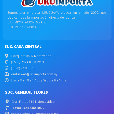
Somos una empresa URUGUAYA creada en el año 2000, nos
dedicamos a la importación directa de fabrica.
L.H. IMPORTACIONES S.A.S.
RUT: 216517090014
SUC. CASA CENTRAL
Hocquart 1676, Montevideo
(+598) 2924 8388 int. 1
(+598) 97 955 738
ventasweb@uruimporta.com.uy
Lun. a Vier. 8 a 17:30 y Sáb de 8 a 14hs.
SUC. GENERAL FLORES
Gral. Flores 3194, Montevideo
(+598) 2924 8388 Int. 2
ventasweb@uruimporta.com.uy