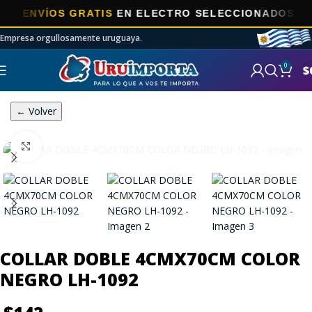
ENVÍOS GRATIS
EN ELECTRO SELECCIONADOS!
Empresa orgullosamente uruguaya.
0
$
← Volver
Click to enlarge
COLLAR DOBLE 4CMX70CM COLOR
NEGRO LH-1092