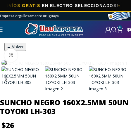
ÍOS GRATIS
EN ELECTRO SELECCIONADOS!
Empresa orgullosamente uruguaya.
0
$
← Volver
Click to enlarge
SUNCHO NEGRO 160X2.5MM 50UN
TOYOKI LH-303
$
26