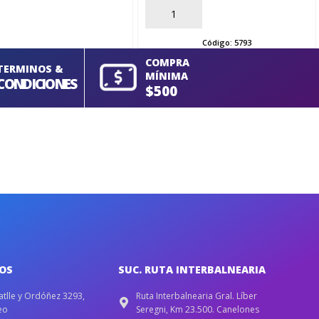
AÑADIR
Código:
5793
COMPRA
TERMINOS &
MÍNIMA
CONDICIONES
$500
IOS
SUC. RUTA INTERBALNEARIA
atlle y Ordóñez 3293,
Ruta Interbalnearia Gral. Líber
eo
Seregni, Km 23.500. Canelones