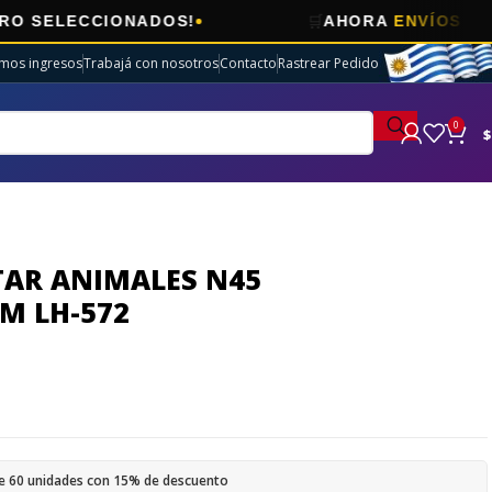
🛒
CCIONADOS!
AHORA
ENVÍOS GRATIS
EN 
imos ingresos
Trabajá con nosotros
Contacto
Rastrear Pedido
0
$
TAR ANIMALES N45
8M LH-572
e 60 unidades con 15% de descuento