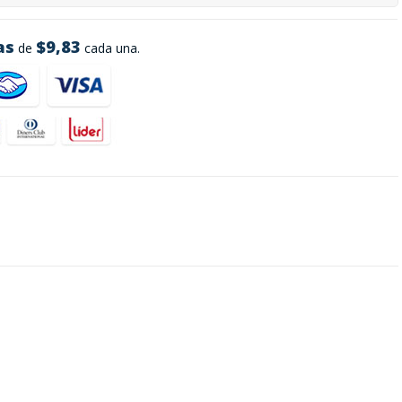
as
$9,83
de
cada una.