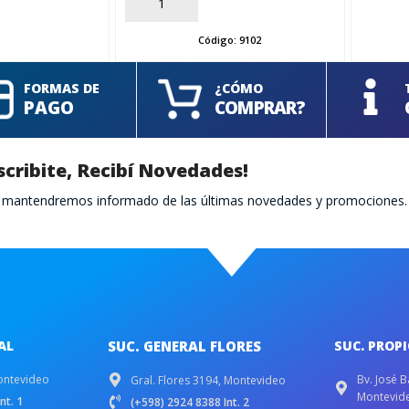
AÑADIR
Código:
9102
FORMAS DE
¿CÓMO
PAGO
COMPRAR?
scribite, Recibí Novedades!
te mantendremos informado de las últimas novedades y promociones.
AL
SUC. GENERAL FLORES
SUC. PROP
ontevideo
Bv. José B
Gral. Flores 3194, Montevideo
Montevid
nt. 1
(+598) 2924 8388 Int. 2