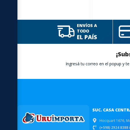
ENVÍOS A
TODO
EL PAÍS
¡Sub
Ingresá tu correo en el popup y 
SUC. CASA CENTR
Hocquart 1676, M
(+598) 2924 8388 i