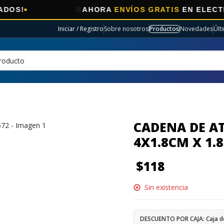
🎯
AHORA
ENVÍOS GRATIS
EN ELECTRO SELE
Iniciar / Registro
Sobre nosotros
Productos
Novedades
Últ
CADENA DE A
4X1.8CM X 1.
$
118
Sin existencia
DESCUENTO POR CAJA: Caja d