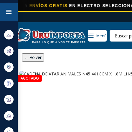
RA
ENVÍOS GRATIS
EN ELECTRO SELECCIONADOS!
Menú
← Volver
AGOTADO