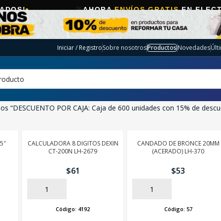
🎯
AHORA
ENVÍOS GRATIS
EN ELECTRO SELEC
Iniciar / Registro
Sobre nosotros
Productos
Novedades
Últ
dos “DESCUENTO POR CAJA: Caja de 600 unidades con 15% de descu
5″
CALCULADORA 8 DIGITOS DEXIN
CANDADO DE BRONCE 20MM
CT-200N LH-2679
(ACERADO) LH-370
$
61
$
53
AÑADIR
AÑADIR
Código:
4192
Código:
57