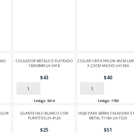
GRO
COLGADOR METALICO PLATEADO
COLLAR CINTA NYLON 45CM LA
16X50MM LH-3418
X 2.5CM ANCHO LH1384
$
43
$
40
AÑADIR
AÑADIR
Código:
5614
Código:
1783
COLOR
GUANTE HILO BLANCO CON
HOJA PARA SIERRA CALADORA 5 
PUNTITOS LH-4126
METAL T118A LH-1520
$
25
$
51