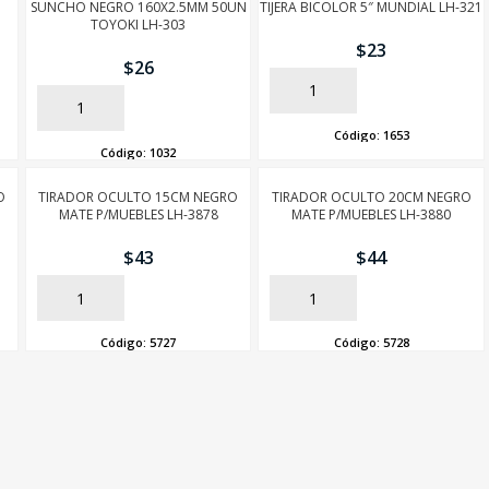
SUNCHO NEGRO 160X2.5MM 50UN
TIJERA BICOLOR 5″ MUNDIAL LH-321
TOYOKI LH-303
$
23
$
26
AÑADIR
AÑADIR
Código:
1653
Código:
1032
O
TIRADOR OCULTO 15CM NEGRO
TIRADOR OCULTO 20CM NEGRO
MATE P/MUEBLES LH-3878
MATE P/MUEBLES LH-3880
$
43
$
44
AÑADIR
AÑADIR
Código:
5727
Código:
5728