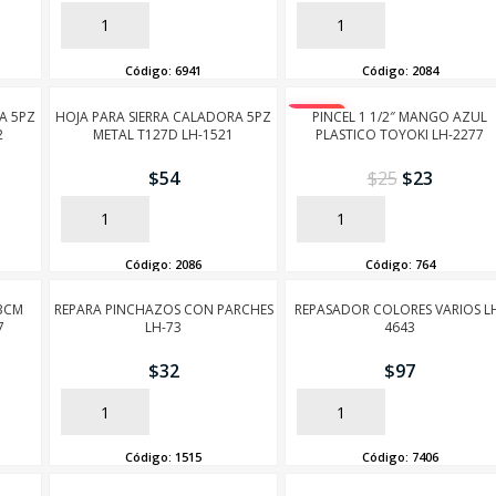
AÑADIR
AÑADIR
Código:
6941
Código:
2084
A 5PZ
HOJA PARA SIERRA CALADORA 5PZ
-10%
PINCEL 1 1/2″ MANGO AZUL
2
METAL T127D LH-1521
PLASTICO TOYOKI LH-2277
$
54
$
25
$
23
AÑADIR
AÑADIR
Código:
2086
Código:
764
3CM
REPARA PINCHAZOS CON PARCHES
REPASADOR COLORES VARIOS L
7
LH-73
4643
$
32
$
97
AÑADIR
AÑADIR
SEGUÍ COMPRANDO
Código:
1515
Código:
7406
FINALIZÁ TU COMPRA