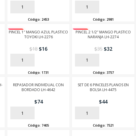
AÑADIR
AÑADIR
Código:
2453
Código:
2981
PINCEL 1″ MANGO AZUL PLASTICO
-10%
-10%
PINCEL 2 1/2″ MANGO PLASTICO
TOYOKI LH-2276
NARANJA LH-2274
$
18
$
16
$
35
$
32
AÑADIR
AÑADIR
Código:
1731
Código:
3757
H-
REPASADOR INDIVIDUAL CON
SET DE 6 PINCELES PLANOS EN
BORDADO LH-4642
BOLSA LH-4475
$
74
$
44
AÑADIR
AÑADIR
Código:
7405
Código:
7521