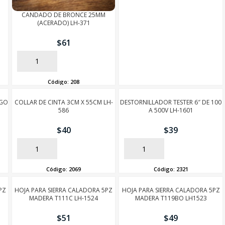
CANDADO DE BRONCE 25MM
(ACERADO) LH-371
$
61
AÑADIR
Código:
208
RGO
COLLAR DE CINTA 3CM X 55CM LH-
DESTORNILLADOR TESTER 6″ DE 100
586
A 500V LH-1601
$
40
$
39
AÑADIR
AÑADIR
Código:
2069
Código:
2321
PZ
HOJA PARA SIERRA CALADORA 5PZ
HOJA PARA SIERRA CALADORA 5PZ
MADERA T111C LH-1524
MADERA T119BO LH1523
$
51
$
49