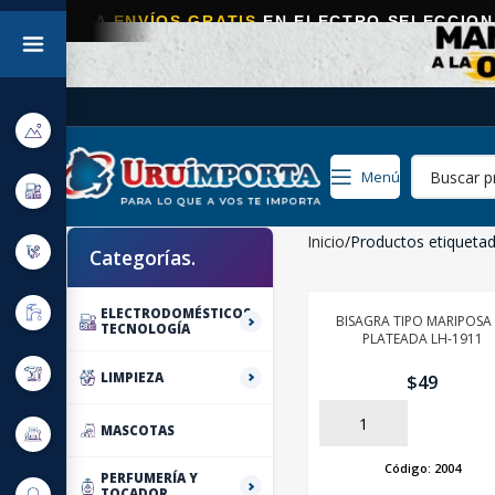
A
ENVÍOS GRATIS
EN ELECTRO SELECCIONADOS!
Menú
Inicio
Productos etiqueta
Categorías.
ELECTRODOMÉSTICOS,
BISAGRA TIPO MARIPOSA 
TECNOLOGÍA
PLATEADA LH-1911
LIMPIEZA
$
49
AÑADIR
MASCOTAS
Código:
2004
PERFUMERÍA Y
TOCADOR