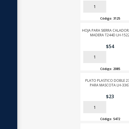
AÑADIR
Código:
3125
HOJA PARA SIERRA CALADOR
MADERA T244D LH-152
$
54
AÑADIR
Código:
2085
PLATO PLASTICO DOBLE 2
PARA MASCOTA LH-336
$
23
AÑADIR
Código:
5472