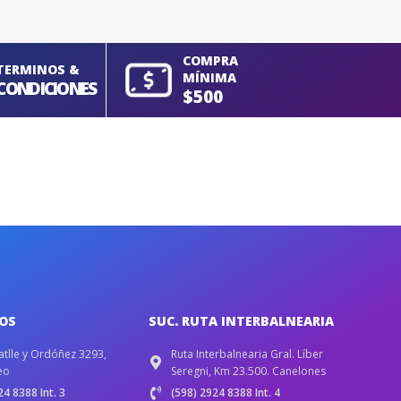
COMPRA
TERMINOS &
MÍNIMA
CONDICIONES
$500
IOS
SUC. RUTA INTERBALNEARIA
atlle y Ordóñez 3293,
Ruta Interbalnearia Gral. Líber
eo
Seregni, Km 23.500. Canelones
4 8388 Int. 3
(598) 2924 8388 Int. 4