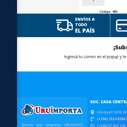
Código:
495
ENVÍOS A
TODO
EL PAÍS
¡Sub
Ingresá tu correo en el popup y 
SUC. CASA CENTR
Hocquart 1676, M
(+598) 2924 8388 i
Somos una empresa URUGUAYA
(+598) 97 955 738