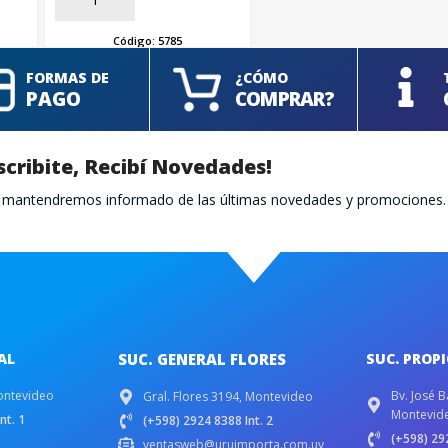
Código:
5785
FORMAS DE
¿CÓMO
PAGO
COMPRAR?
scribite, Recibí Novedades!
te mantendremos informado de las últimas novedades y promociones.
AL
SUC. GENERAL FLORES
SUC. PROP
ontevideo
Bv. José B
Gral. Flores 3194, Montevideo
Montevid
nt. 1
(+598) 2924 8388 Int. 2
(+598) 292
ventasweb@uruimporta.com.uy