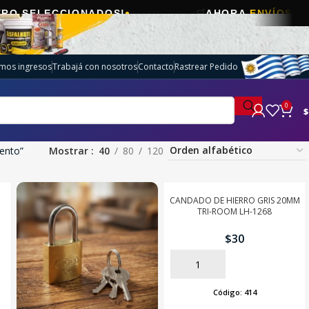
🛒
CIONADOS!
AHORA
ENVÍOS GRATIS
EN E
imos ingresos
Trabajá con nosotros
Contacto
Rastrear Pedido
0
$
ento”
Mostrar
40
80
120
CANDADO DE HIERRO GRIS 20MM
TRI-ROOM LH-1268
$
30
AÑADIR
Código:
414