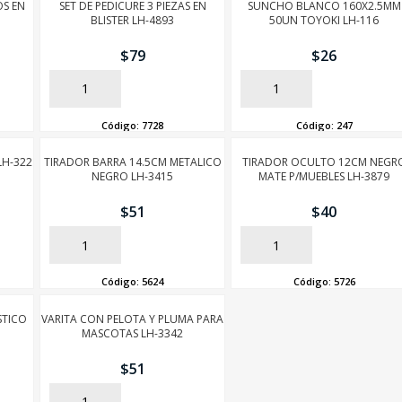
OS EN
SET DE PEDICURE 3 PIEZAS EN
SUNCHO BLANCO 160X2.5MM
BLISTER LH-4893
50UN TOYOKI LH-116
$
79
$
26
AÑADIR
AÑADIR
Código:
7728
Código:
247
LH-322
TIRADOR BARRA 14.5CM METALICO
TIRADOR OCULTO 12CM NEGR
NEGRO LH-3415
MATE P/MUEBLES LH-3879
$
51
$
40
AÑADIR
AÑADIR
Código:
5624
Código:
5726
STICO
VARITA CON PELOTA Y PLUMA PARA
MASCOTAS LH-3342
$
51
AÑADIR