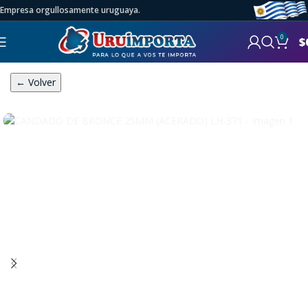
Empresa orgullosamente uruguaya.
0
$
← Volver