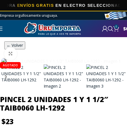
RA
ENVÍOS GRATIS
EN ELECTRO SELECCIONADOS!
Empresa orgullosamente uruguaya.
0
$
← Volver
Click to enlarge
AGOTADO
PINCEL 2 UNIDADES 1 Y 1 1/2″
TAIB0060 LH-1292
$
23