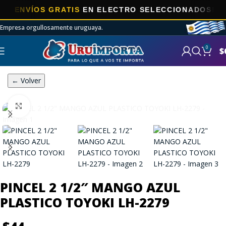
NVÍOS GRATIS
EN ELECTRO SELECCIONADOS!
Empresa orgullosamente uruguaya.
0
$
← Volver
Click to enlarge
PINCEL 2 1/2″ MANGO AZUL
PLASTICO TOYOKI LH-2279