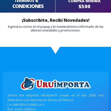
TERMINOS &
COMPRA MÍNIMA
CONDICIONES
$500
¡Subscribite, Recibí Novedades!
Ingresá tu correo en el popup y te mantendremos informado de las
últimas novedades y promociones.
Somos una empresa URUGUAYA creada en el año 2000, nos
dedicamos a la importación directa de fabrica.
L.H. IMPORTACIONES S.A.S.
RUT: 216517090014