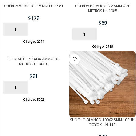
CUERDA 50 METROS 5 MM LH-1981
CUERDA PARA ROPA 2.5MM X 20
METROS LH-1985
$
179
$
69
AÑADIR
AÑADIR
Código:
2074
Código:
2719
CUERDA TRENZADA 4MMX30.5
METROS LH-4010
$
91
AÑADIR
Código:
5002
SUNCHO BLANCO 100X2.5MM 100UN
TOYOKI LH-115