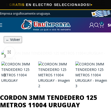
🎯
GRATIS
EN ELECTRO SELECCIONADOS!
A
Empresa orgullosamente uruguaya.
0
$
← Volver
Click to enlarge
CORDON 3MM TENDEDERO 125
METROS 11004 URUGUAY