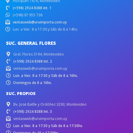
Hocquart 1676, Montevideo
(+598) 2924 8388 int. 1
(+598) 97 955 738
ventasweb@uruimporta.com.uy
Lun. a Vier. 8 a 17:30 y Sáb de 8 a 14hs.
SUC. GENERAL FLORES
Gral. Flores 3194, Montevideo
(+598) 2924 8388 Int. 2
ventasweb@uruimporta.com.uy
Lun. a Vier. 8 a 17:30 y Sáb de 8 a 16hs.
Domingos de 8 a 16hs.
SUC. PROPIOS
Bv. José Batlle y Ordóñez 3293, Montevideo
(+598) 2924 8388 Int. 3
ventasweb@uruimporta.com.uy
Lun. a Vier. 8 a 17:30 y Sáb de 8 a 17:30hs.
Domingos de 10 a 17:30hs.