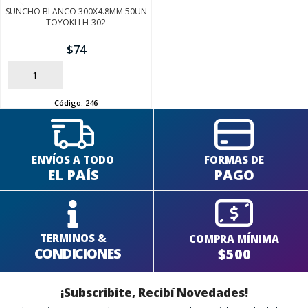
SUNCHO BLANCO 300X4.8MM 50UN
TOYOKI LH-302
$
74
SEGUÍ COMPRANDO
AÑADIR
FINALIZÁ TU COMPRA
Código:
246
ENVÍOS A TODO
FORMAS DE
EL PAÍS
PAGO
TERMINOS &
COMPRA MÍNIMA
CONDICIONES
$500
¡Subscribite, Recibí Novedades!