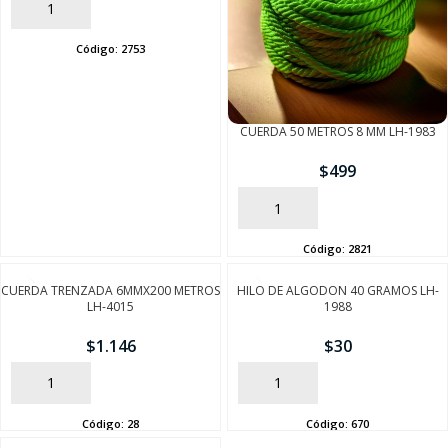
AÑADIR
Código:
2753
CUERDA 50 METROS 8 MM LH-1983
$
499
AÑADIR
Código:
2821
CUERDA TRENZADA 6MMX200 METROS
HILO DE ALGODON 40 GRAMOS LH-
LH-4015
1988
$
1.146
$
30
AÑADIR
AÑADIR
Código:
28
Código:
670